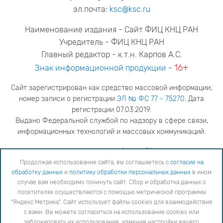
эл.почта:
ksc@ksc.ru
Наименование издания - Сайт ФИЦ КНЦ РАН
Учредитель - ФИЦ КНЦ РАН
Главный редактор - к.т.н. Карпов А.С.
16+
Знак информационной продукции
-
Сайт зарегистрирован как средство массовой информации;
номер записи о регистрации
ЭЛ № ФС 77 - 75270
. Дата
регистрации 07.03.2019.
Выдано Федеральной службой по надзору в сфере связи,
информационных технологий и массовых коммуникаций.
адрес редакции
ya.stogova@ksc.ru
телефон редакции
81555-79-516
Продолжая использование сайта, вы соглашаетесь с
согласие на
обработку данных
и
политику обработки персональных данных
в ином
Продолжая использование сайта, вы соглашаетесь с
согласие на обработку данных
и
Политику
случае вам необходимо покинуть сайт. Сбор и обработка данных о
обработки персональных данных
в ином случае вам необходимо покинуть сайт. Сбор и обработка
посетителях осуществляются с помощью метрической программы
данных о посетителях осуществляются с помощью метрической программы "Яндекс Метрика".
"Яндекс Метрика". Сайт использует файлы cookies для взаимодействия
Сайт использует файлы cookies для взаимодействия с вами. Вы можете согласиться на
использование cookies или заблокировать их использование, изменив настройки вашего интернет-
с вами. Вы можете согласиться на использование cookies или
браузера, следуя
инструкции
заблокировать их использование, изменив настройки вашего