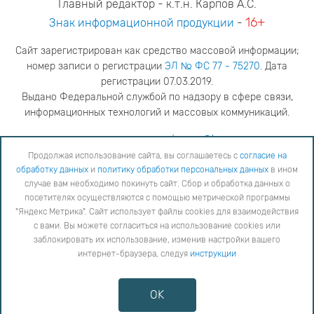
Главный редактор - к.т.н. Карпов А.С.
16+
Знак информационной продукции
-
Сайт зарегистрирован как средство массовой информации;
номер записи о регистрации
ЭЛ № ФС 77 - 75270
. Дата
регистрации 07.03.2019.
Выдано Федеральной службой по надзору в сфере связи,
информационных технологий и массовых коммуникаций.
адрес редакции
ya.stogova@ksc.ru
телефон редакции
81555-79-516
Продолжая использование сайта, вы соглашаетесь с
согласие на
обработку данных
и
политику обработки персональных данных
в ином
Продолжая использование сайта, вы соглашаетесь с
согласие на обработку данных
и
Политику
случае вам необходимо покинуть сайт. Сбор и обработка данных о
обработки персональных данных
в ином случае вам необходимо покинуть сайт. Сбор и обработка
посетителях осуществляются с помощью метрической программы
данных о посетителях осуществляются с помощью метрической программы "Яндекс Метрика".
"Яндекс Метрика". Сайт использует файлы cookies для взаимодействия
Сайт использует файлы cookies для взаимодействия с вами. Вы можете согласиться на
использование cookies или заблокировать их использование, изменив настройки вашего интернет-
с вами. Вы можете согласиться на использование cookies или
браузера, следуя
инструкции
заблокировать их использование, изменив настройки вашего
интернет-браузера, следуя
инструкции
Copyright © 2026
Противодействие коррупции
OK
Сообщить об ошибке
Карта сайта