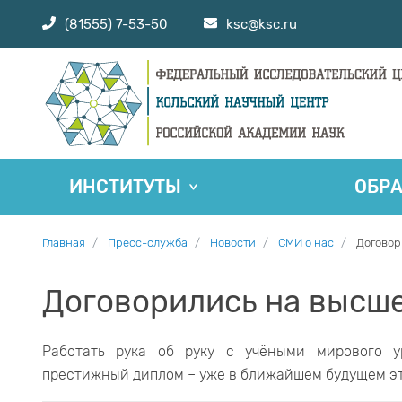
(81555) 7-53-50
ksc@ksc.ru
ИНСТИТУТЫ
ОБР
Главная
Пресс-служба
Новости
СМИ о нас
Договор
Договорились на высш
Работать рука об руку с учёными мирового у
престижный диплом – уже в ближайшем будущем эт