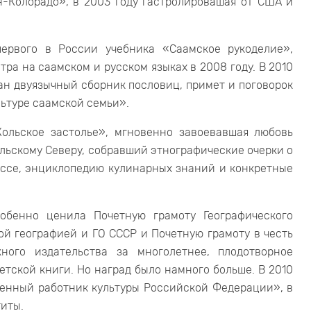
-Колорадо», в 2003 году гастролировашая от США и
первого в России учебника «Саамское рукоделие»,
ра на саамском и русском языках в 2008 году. В 2010
ан двуязычный сборник пословиц, примет и поговорок
ьтуре саамской семьи».
ольское застолье», мгновенно завоевавшая любовь
ольскому Северу, собравший этнографические очерки о
эссе, энциклопедию кулинарных знаний и конкретные
обенно ценила Почетную грамоту Географического
ой географией и ГО СССР и Почетную грамоту в честь
ного издательства за многолетнее, плодотворное
етской книги. Но наград было намного больше. В 2010
женный работник культуры Российской Федерации», в
титы.