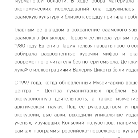
Мурманской области. В ходе сбора материала 
экономических исследований она сдружилась 
саамскую культуру и близко к сердцу приняла проб
Главным ее вкладом в сохранение саамского язы
саамского фольклора. Первым ее литературным тр
1980 году. Евгению Пация нельзя назвать просто с
собирала разрозненные кусочки мифов и ск
современного читателя без потери смысла. Детск
лука» с иллюстрациями Валерия Цикоты были изданы
С 1997 года, когда обновленный Музей-архив воше
центра – Центра гуманитарных проблем Ба
экскурсионную деятельность, а также изучени
арктической науки. Под ее руководством и п
экскурсии, выставки, выходили уникальные изд
ученых, изучавших Кольский полуостров, наприме
рамках программы российско-норвежского культу