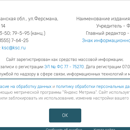
анская обл., ул.Ферсмана,
Наименование издания
14
Учредитель - 
53-50; 79-5-95 (канц.)
Главный редактор - 
1555) 7-64-25
Знак информационно
:
ksc@ksc.ru
Сайт зарегистрирован как средство массовой информации;
 записи о регистрации
ЭЛ № ФС 77 - 75270
. Дата регистрации 07.0
ужбой по надзору в сфере связи, информационных технологий и 
адрес редакции
ya.stogova@ksc.ru
телефон редакции
81555-79-51
асие на обработку данных
и
политику обработки персональных д
мощью метрической программы "Яндекс Метрика". Сайт использует
шаетесь с
согласие на обработку данных
и
Политику обработки персональных данных
в ином случае вам н
 или заблокировать их использование, изменив настройки вашего
я с помощью метрической программы "Яндекс Метрика". Сайт использует файлы cookies для взаимодейств
ние cookies или заблокировать их использование, изменив настройки вашего интернет-браузера, следуя
OK
Противодействие коррупции
Сообщить об ошибке
Карта сайта