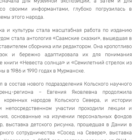
сначала для музейной экспозиции, а затем и для
со своими информантами, глубоко погрузилась в
лемы этого народа.
ка и культуры стала масштабная работа по изданию
удом стала антология «Саамские сказки», вышедшая в
оставителем сборника или редактором. Она кропотливо
азок и бережно адаптировала их для понимания
ие книги «Невеста солнца» и «Семилетний стрелок из
 в 1986 и 1990 годах в Мурманске.
л в состав нового подразделения Кольского научного
ренц-региона – Евгения Яковлевна продолжила
е коренных народов Кольского Севера, и истории
ри непосредственном участии проходили лекции и
ания, основанные на изучении персональных фондов
р, выставка детского рисунка, прошедшая в Дании в
рного сотрудничества «Сосед на Севере», выставка