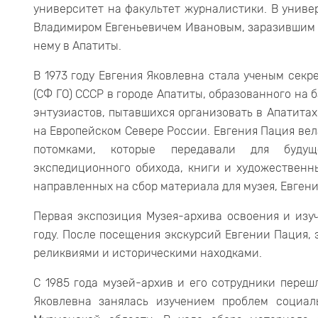
университет на факультет журналистики. В унив
Владимиром Евгеньевичем Ивановым, заразившим ее
нему в Апатиты.
В 1973 году Евгения Яковлевна стала ученым сек
(СФ ГО) СССР в городе Апатиты, образованного на 
энтузиастов, пытавшихся организовать в Апатита
на Европейском Севере России. Евгения Пация вел
потомками, которые передавали для буду
экспедиционного обихода, книги и художественны
направленных на сбор материала для музея, Евген
Первая экспозиция Музея-архива освоения и изу
году. После посещения экскурсий Евгении Пация,
реликвиями и историческими находками.
С 1985 года музей-архив и его сотрудники переш
Яковлевна занялась изучением проблем социал