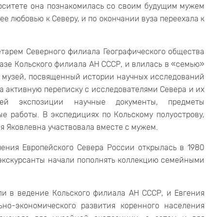
ерситете она познакомилась со своим будущим мужем
 любовью к Северу, и по окончании вуза переехала к
ретарем Северного филиала Географического общества
базе Кольского филиала АН СССР, и влилась в «семью»
х музей, посвященный истории научных исследований
а активную переписку с исследователями Севера и их
щей экспозиции научные документы, предметы
е работы. В экспедициях по Кольскому полуострову,
ия Яковлевна участвовала вместе с мужем.
чения Европейского Севера России открылась в 1980
 экскурсанты начали пополнять коллекцию семейными
ли в ведение Кольского филиала АН СССР, и Евгения
ьно-экономического развития коренного населения