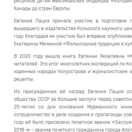
рисунков детей мексиканских индейцев «Колорин
Канады до стран Европы.
Евгения Пация приняла участие в подготовке 
вышедшего в издательстве Кольского научного цент
году благодаря ее участию был впервые опубликов
Екатерины Мечкиной «Фольклорные традиции в кул
В 2020 году вышла книга Евгении Яковлевны «К
читателей. Это итог многолетних экспедиций по К
коренных народах полуострова и журналистские 
рецепты.
Из присужденных ей наград Евгения Пация ос
общества СССР за большие заслуги перед советск
25-летия со дня основания Мурманского книж
сотрудничество в деле создания и пропаганды сов
году ей было присвоено почетное звание «Заслу
2018-м – звание почетного гражданина города Апа