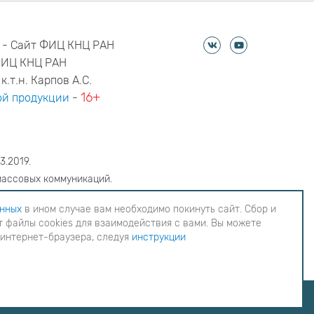
 - Сайт ФИЦ КНЦ РАН
ФИЦ КНЦ РАН
к.т.н. Карпов А.С.
16+
й продукции
-
3.2019.
массовых коммуникаций.
6
анных
в ином случае вам необходимо покинуть сайт. Сбор и
 файлы cookies для взаимодействия с вами. Вы можете
еобходимо покинуть сайт. Сбор и обработка
 интернет-браузера, следуя
инструкции
ия с вами. Вы можете согласиться на
инструкции