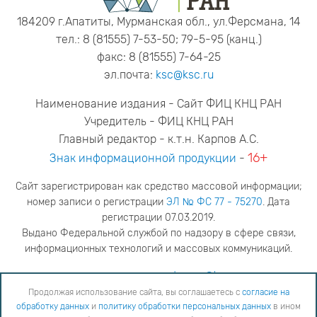
184209 г.Апатиты, Мурманская обл., ул.Ферсмана, 14
тел.: 8 (81555) 7-53-50; 79-5-95 (канц.)
факс: 8 (81555) 7-64-25
эл.почта:
ksc@ksc.ru
Наименование издания - Сайт ФИЦ КНЦ РАН
Учредитель - ФИЦ КНЦ РАН
Главный редактор - к.т.н. Карпов А.С.
16+
Знак информационной продукции
-
Сайт зарегистрирован как средство массовой информации;
номер записи о регистрации
ЭЛ № ФС 77 - 75270
. Дата
регистрации 07.03.2019.
Выдано Федеральной службой по надзору в сфере связи,
информационных технологий и массовых коммуникаций.
адрес редакции
ya.stogova@ksc.ru
телефон редакции
81555-79-516
Продолжая использование сайта, вы соглашаетесь с
согласие на
обработку данных
и
политику обработки персональных данных
в ином
Продолжая использование сайта, вы соглашаетесь с
согласие на обработку данных
и
Политику