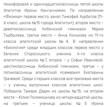
Никифоровой и одиннадцатиклассницы пятой школы
Апатитов Ирины Кангасниеми. По направлению
«Физика» первое место занял Тимофей Курбатов (11-
й класс, школа №15 города Апатиты»), второе место –
девятиклассница Хибинской гимназии Мария
Тырбылева, третье место – Анна Конькова из 11-го
класса апатитской школы№4. В направлении
«Биология» среди младших классов первое место у
Евгения Старосоцкого, ученика 6-го класса
апатитской школы №7, второе – у Софьи Ивановой,
шестиклассницы Хибинской гимназии, третье – у
пятиклассницы апатитской «семерки» Екатерины
Грачевой. Среди старших классов все призовые места
– у учениц выпускных классов апатитских школ.
Победила Тамара Дядик из школы №15, на втором
месте – Юлия Поломошнова из четырнадцатой школы,
на третьем – ученица школы №5 Ирина