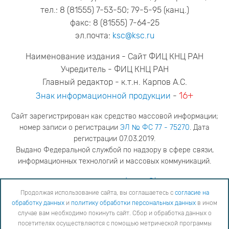
тел.: 8 (81555) 7-53-50; 79-5-95 (канц.)
факс: 8 (81555) 7-64-25
эл.почта:
ksc@ksc.ru
Наименование издания - Сайт ФИЦ КНЦ РАН
Учредитель - ФИЦ КНЦ РАН
Главный редактор - к.т.н. Карпов А.С.
16+
Знак информационной продукции
-
Сайт зарегистрирован как средство массовой информации;
номер записи о регистрации
ЭЛ № ФС 77 - 75270
. Дата
регистрации 07.03.2019.
Выдано Федеральной службой по надзору в сфере связи,
информационных технологий и массовых коммуникаций.
адрес редакции
ya.stogova@ksc.ru
телефон редакции
81555-79-516
Продолжая использование сайта, вы соглашаетесь с
согласие на
обработку данных
и
политику обработки персональных данных
в ином
Продолжая использование сайта, вы соглашаетесь с
согласие на обработку данных
и
Политику
случае вам необходимо покинуть сайт. Сбор и обработка данных о
обработки персональных данных
в ином случае вам необходимо покинуть сайт. Сбор и обработка
посетителях осуществляются с помощью метрической программы
данных о посетителях осуществляются с помощью метрической программы "Яндекс Метрика".