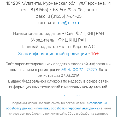
184209 г.Апатиты, Мурманская обл., ул.Ферсмана, 14
тел.: 8 (81555) 7-53-50; 79-5-95 (канц.)
факс: 8 (81555) 7-64-25
эл.почта:
ksc@ksc.ru
Наименование издания - Сайт ФИЦ КНЦ РАН
Учредитель - ФИЦ КНЦ РАН
Главный редактор - к.т.н. Карпов А.С.
16+
Знак информационной продукции
-
Сайт зарегистрирован как средство массовой информации;
номер записи о регистрации
ЭЛ № ФС 77 - 75270
. Дата
регистрации 07.03.2019.
Выдано Федеральной службой по надзору в сфере связи,
информационных технологий и массовых коммуникаций.
адрес редакции
ya.stogova@ksc.ru
телефон редакции
81555-79-516
Продолжая использование сайта, вы соглашаетесь с
согласие на
обработку данных
и
политику обработки персональных данных
в ином
Продолжая использование сайта, вы соглашаетесь с
согласие на обработку данных
и
Политику
случае вам необходимо покинуть сайт. Сбор и обработка данных о
обработки персональных данных
в ином случае вам необходимо покинуть сайт. Сбор и обработка