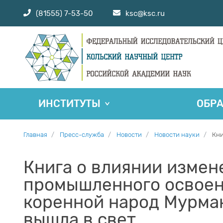
(81555) 7-53-50
ksc@ksc.ru
ИНСТИТУТЫ
ОБР
Главная
Пресс-служба
Новости
Новости науки
Кни
Книга о влиянии измен
промышленного освоен
коренной народ Мурман
вышла в свет