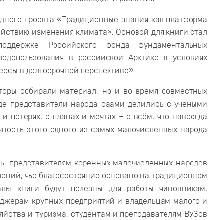
одного проекта «Традиционные знания как платформа
ействию изменения климата». Основой для книги стал
оддержке Российского фонда фундаментальных
родопользования в российской Арктике в условиях
ессы в долгосрочной перспективе».
вторы собирали материал, но и во время совместных
где представители народа саами делились с учеными
и потерях, о планах и мечтах – о всём, что навсегда
чность этого одного из самых малочисленных народа
дь, представителям коренных малочисленных народов
лений, чье благосостояние основано на традиционном
алы книги будут полезны для работы чиновникам,
джерам крупных предприятий и владельцам малого и
зяйства и туризма, студентам и преподавателям ВУЗов