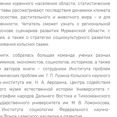
лении коренного населения области, статистические
 главы рассматривают последствия динамики климата
осистем, растительного и животного мира – и для
ленности. Читатель сможет узнать о региональной
основе сценариев развития Мурманской области, с
я, а также о стратегии социокультурного развития
живания кольских саами.
ниги, собралась большая команда ученых разных
химиков, экономистов, социологов, историков, а также
и авторов книги – сотрудники Института проблем
ических проблем им. Г. П. Лузина Кольского научного
а-института им. Н. А. Аврорина, Центра содействия
ого музея естественной истории Университета г.
ографии народов Дальнего Востока и Тихоокеанского
ударственного университета им. М. В. Ломоносова,
, Института социологии Федерального научно-
и Фонда саамского наследия и развития.