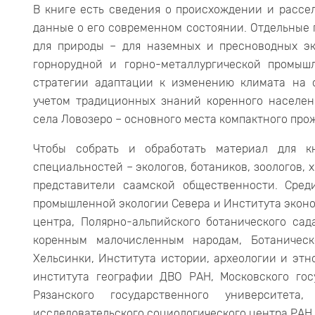
В книге есть сведения о происхождении и рассе
данные о его современном состоянии. Отдельные
для природы – для наземных и пресноводных эк
горнорудной и горно-металлургической промыш
стратегии адаптации к изменению климата на 
учетом традиционных знаний коренного населени
села Ловозеро – основного места компактного про
Чтобы собрать и обработать материал для к
специальностей – экологов, ботаников, зоологов, 
представители саамской общественности. Сред
промышленной экологии Севера и Института эконом
центра, Полярно-альпийского ботанического сад
коренным малочисленным народам, Ботаническ
Хельсинки, Института истории, археологии и этн
института географии ДВО РАН, Московского гос
Рязанского государственного университета
исследовательского социологического центра РАН 