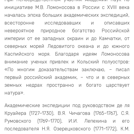
инициативе М.В. Ломоносова в России с XVIII века
началась эпоха больших академических экспедиций,
всесторонне исследовавших и описавших
невероятное природное богатство Российской
империи от ее западных окраин и до Камчатки, от
северных морей Ледовитого океана и до южного
Каспийского моря. Благодаря идеям Ломоносова
внимание ученых привлек и Кольский полуостров:
«По многим доказательствам заключаю, – писал
первый российский академик, – что и в северных
земных недрах пространно и богато царствует
натура».
Академические экспедиции под руководством де ля
Круайера (1727–1730), В.Я. Чичагова (1765–1767), С.Я.
Румовского (1769–1770), И.И. Лепехина и его
последователя Н.Я. Озерецковского (1771–1772), К.М.