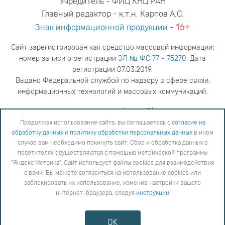
Учредитель - ФИЦ КНЦ РАН
Главный редактор - к.т.н. Карпов А.С.
16+
Знак информационной продукции
-
Сайт зарегистрирован как средство массовой информации;
номер записи о регистрации
ЭЛ № ФС 77 - 75270
. Дата
регистрации 07.03.2019.
Выдано Федеральной службой по надзору в сфере связи,
информационных технологий и массовых коммуникаций.
адрес редакции
ya.stogova@ksc.ru
телефон редакции
81555-79-516
Продолжая использование сайта, вы соглашаетесь с
согласие на
обработку данных
и
политику обработки персональных данных
в ином
Продолжая использование сайта, вы соглашаетесь с
согласие на обработку данных
и
Политику
случае вам необходимо покинуть сайт. Сбор и обработка данных о
обработки персональных данных
в ином случае вам необходимо покинуть сайт. Сбор и обработка
посетителях осуществляются с помощью метрической программы
данных о посетителях осуществляются с помощью метрической программы "Яндекс Метрика".
"Яндекс Метрика". Сайт использует файлы cookies для взаимодействия
Сайт использует файлы cookies для взаимодействия с вами. Вы можете согласиться на
использование cookies или заблокировать их использование, изменив настройки вашего интернет-
с вами. Вы можете согласиться на использование cookies или
браузера, следуя
инструкции
заблокировать их использование, изменив настройки вашего
интернет-браузера, следуя
инструкции
Copyright © 2026
Противодействие коррупции
OK