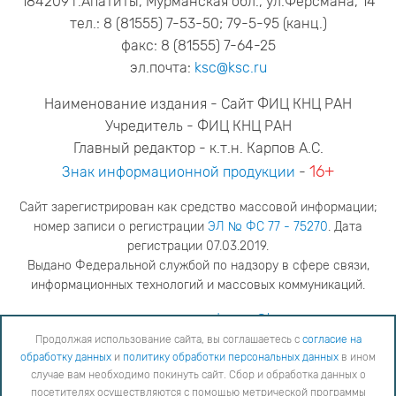
184209 г.Апатиты, Мурманская обл., ул.Ферсмана, 14
тел.: 8 (81555) 7-53-50; 79-5-95 (канц.)
факс: 8 (81555) 7-64-25
эл.почта:
ksc@ksc.ru
Наименование издания - Сайт ФИЦ КНЦ РАН
Учредитель - ФИЦ КНЦ РАН
Главный редактор - к.т.н. Карпов А.С.
16+
Знак информационной продукции
-
Сайт зарегистрирован как средство массовой информации;
номер записи о регистрации
ЭЛ № ФС 77 - 75270
. Дата
регистрации 07.03.2019.
Выдано Федеральной службой по надзору в сфере связи,
информационных технологий и массовых коммуникаций.
адрес редакции
ya.stogova@ksc.ru
телефон редакции
81555-79-516
Продолжая использование сайта, вы соглашаетесь с
согласие на
обработку данных
и
политику обработки персональных данных
в ином
Продолжая использование сайта, вы соглашаетесь с
согласие на обработку данных
и
Политику
случае вам необходимо покинуть сайт. Сбор и обработка данных о
обработки персональных данных
в ином случае вам необходимо покинуть сайт. Сбор и обработка
посетителях осуществляются с помощью метрической программы
данных о посетителях осуществляются с помощью метрической программы "Яндекс Метрика".