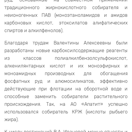
традиционного жирнокислотного собирателя и
неионогенных ПАВ (моноэтаноламидов и амидов
карбоновых кислот, этоксилатов алифатических
спиртов и алкилфенолов).
Благодаря трудам Валентины Алексеевны были
разработаны новые карбоксилсодержащие реагенты
из классов полиалкилбензолсульфокислот,
алкенилянтарных кислот и их моноэфирных и
моноамидных производных для обогащения
фосфатных руд и алюмосиликатов, эффективно
действующие при флотации на оборотной воде и
способные заменить собиратели растительного
происхождения. Так, на АО «Апатит» успешно
использовался собиратель КРЖ (кислоты рыбьего
жира).
К числу достижений В.А. Ивановой можно отнести и