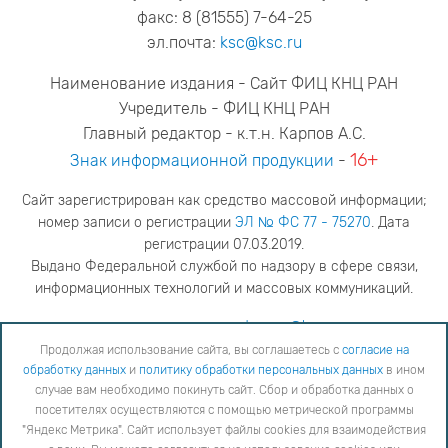
факс: 8 (81555) 7-64-25
эл.почта:
ksc@ksc.ru
Наименование издания - Сайт ФИЦ КНЦ РАН
Учредитель - ФИЦ КНЦ РАН
Главный редактор - к.т.н. Карпов А.С.
16+
Знак информационной продукции
-
Сайт зарегистрирован как средство массовой информации;
номер записи о регистрации
ЭЛ № ФС 77 - 75270
. Дата
регистрации 07.03.2019.
Выдано Федеральной службой по надзору в сфере связи,
информационных технологий и массовых коммуникаций.
адрес редакции
ya.stogova@ksc.ru
телефон редакции
81555-79-516
Продолжая использование сайта, вы соглашаетесь с
согласие на
обработку данных
и
политику обработки персональных данных
в ином
Продолжая использование сайта, вы соглашаетесь с
согласие на обработку данных
и
Политику
случае вам необходимо покинуть сайт. Сбор и обработка данных о
обработки персональных данных
в ином случае вам необходимо покинуть сайт. Сбор и обработка
посетителях осуществляются с помощью метрической программы
данных о посетителях осуществляются с помощью метрической программы "Яндекс Метрика".
"Яндекс Метрика". Сайт использует файлы cookies для взаимодействия
Сайт использует файлы cookies для взаимодействия с вами. Вы можете согласиться на
использование cookies или заблокировать их использование, изменив настройки вашего интернет-