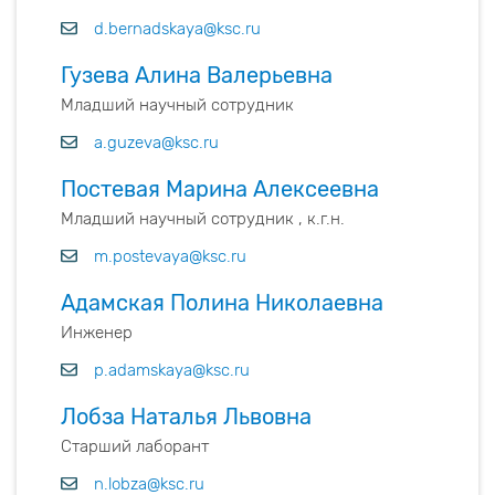
d.bernadskaya@ksc.ru
Гузева Алина Валерьевна
Младший научный сотрудник
a.guzeva@ksc.ru
Постевая Марина Алексеевна
Младший научный сотрудник , к.г.н.
m.postevaya@ksc.ru
Адамская Полина Николаевна
Инженер
p.adamskaya@ksc.ru
Лобза Наталья Львовна
Старший лаборант
n.lobza@ksc.ru