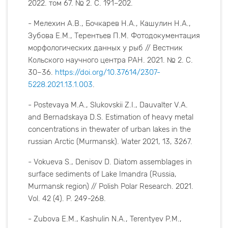
2022. том 67. № 2. С. 191–202.
- Мелехин А.В., Бочкарев Н.А., Кашулин Н.А.,
Зубова Е.М., Терентьев П.М. Фотодокументация
морфологических данных у рыб // Вестник
Кольского научного центра РАН. 2021. № 2. С.
30–36.
https://doi.org/10.37614/2307-
5228.2021.13.1.003
.
- Postevaya M.A., Slukovskii Z.I., Dauvalter V.A.
and Bernadskaya D.S. Еstimation of heavy metal
concentrations in thewater of urban lakes in the
russian Аrctic (Мurmansk). Water 2021, 13, 3267.
- Vokueva S., Denisov D. Diatom assemblages in
surface sediments of Lake Imandra (Russia,
Murmansk region) // Polish Polar Research. 2021.
Vol. 42 (4). P. 249-268.
- Zubova E.M., Kashulin N.A., Terentyev P.M.,