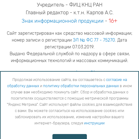
Учредитель - ФИЦ КНЦ РАН
Главный редактор - к.т.н. Карпов А.С.
16+
Знак информационной продукции
-
Сайт зарегистрирован как средство массовой информации;
номер записи о регистрации
ЭЛ № ФС 77 - 75270
. Дата
регистрации 07.03.2019.
Выдано Федеральной службой по надзору в сфере связи,
информационных технологий и массовых коммуникаций.
адрес редакции
ya.stogova@ksc.ru
телефон редакции
81555-79-516
Продолжая использование сайта, вы соглашаетесь с
согласие на
обработку данных
и
политику обработки персональных данных
в ином
Продолжая использование сайта, вы соглашаетесь с
согласие на обработку данных
и
Политику
случае вам необходимо покинуть сайт. Сбор и обработка данных о
обработки персональных данных
в ином случае вам необходимо покинуть сайт. Сбор и обработка
посетителях осуществляются с помощью метрической программы
данных о посетителях осуществляются с помощью метрической программы "Яндекс Метрика".
"Яндекс Метрика". Сайт использует файлы cookies для взаимодействия
Сайт использует файлы cookies для взаимодействия с вами. Вы можете согласиться на
использование cookies или заблокировать их использование, изменив настройки вашего интернет-
с вами. Вы можете согласиться на использование cookies или
браузера, следуя
инструкции
заблокировать их использование, изменив настройки вашего
интернет-браузера, следуя
инструкции
Copyright © 2026