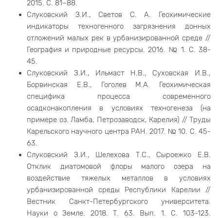
2015. С. 81–88.
Слуковский З.И., Светов С. А. Геохимические
индикаторы техногенного загрязнения донных
отложений малых рек в урбанизированной среде //
География и природные ресурсы. 2016. № 1. С. 38-
45.
Слуковский З.И., Ильмаст Н.В., Суховская И.В.,
Борвинская Е.В., Гоголев М.А. Геохимическая
специфика процесса современного
осадконакопления в условиях техногенеза (на
примере оз. Ламба, Петрозаводск, Карелия) // Труды
Карельского научного центра РАН. 2017. № 10. С. 45-
63.
Слуковский З.И., Шелехова Т.С., Сыроежко Е.В.
Отклик диатомовой флоры малого озера на
воздействие тяжелых металлов в условиях
урбанизированной среды Республики Карелии //
Вестник Санкт-Петербургского университета.
Науки о Земле. 2018. Т. 63. Вып. 1. С. 103-123.