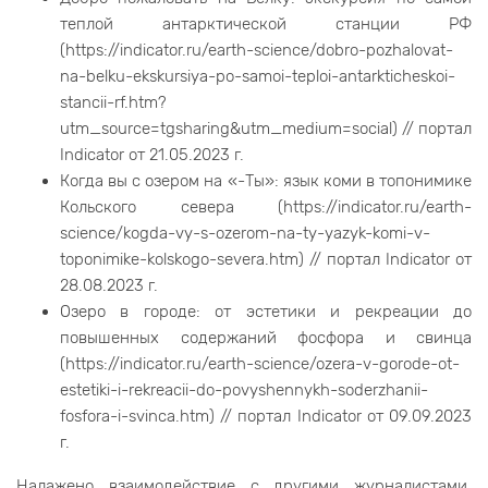
теплой антарктической станции РФ
(https://indicator.ru/earth-science/dobro-pozhalovat-
na-belku-ekskursiya-po-samoi-teploi-antarkticheskoi-
stancii-rf.htm?
utm_source=tgsharing&utm_medium=social) // портал
Indicator от 21.05.2023 г.
Когда вы с озером на «-Ты»: язык коми в топонимике
Кольского севера (https://indicator.ru/earth-
science/kogda-vy-s-ozerom-na-ty-yazyk-komi-v-
toponimike-kolskogo-severa.htm) // портал Indicator от
28.08.2023 г.
Озеро в городе: от эстетики и рекреации до
повышенных содержаний фосфора и свинца
(https://indicator.ru/earth-science/ozera-v-gorode-ot-
estetiki-i-rekreacii-do-povyshennykh-soderzhanii-
fosfora-i-svinca.htm) // портал Indicator от 09.09.2023
г.
Налажено взаимодействие с другими журналистами,