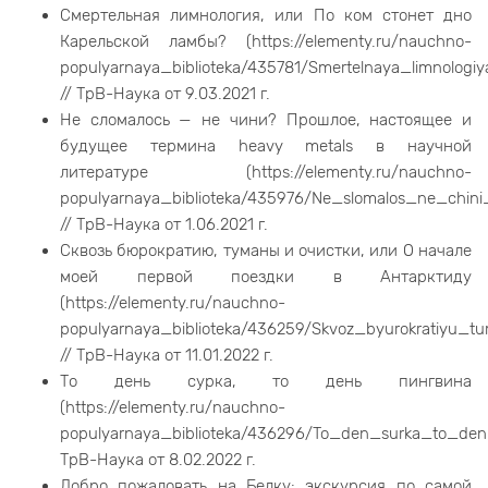
Смертельная лимнология, или По ком стонет дно
Карельской ламбы? (https://elementy.ru/nauchno-
populyarnaya_biblioteka/435781/Smertelnaya_limnolog
// ТрВ-Наука от 9.03.2021 г.
Не сломалось — не чини? Прошлое, настоящее и
будущее термина heavy metals в научной
литературе (https://elementy.ru/nauchno-
populyarnaya_biblioteka/435976/Ne_slomalos_ne_chin
// ТрВ-Наука от 1.06.2021 г.
Сквозь бюрократию, туманы и очистки, или О начале
моей первой поездки в Антарктиду
(https://elementy.ru/nauchno-
populyarnaya_biblioteka/436259/Skvoz_byurokratiyu_t
// ТрВ-Наука от 11.01.2022 г.
То день сурка, то день пингвина
(https://elementy.ru/nauchno-
populyarnaya_biblioteka/436296/To_den_surka_to_den_
ТрВ-Наука от 8.02.2022 г.
Добро пожаловать на Белку: экскурсия по самой