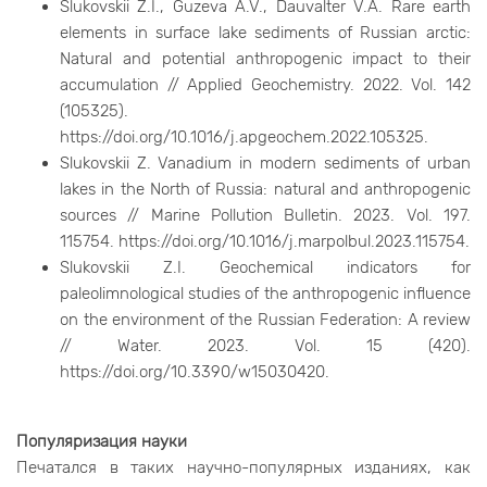
Slukovskii Z.I., Guzeva A.V., Dauvalter V.A. Rare earth
elements in surface lake sediments of Russian arctic:
Natural and potential anthropogenic impact to their
accumulation // Applied Geochemistry. 2022. Vol. 142
(105325).
https://doi.org/10.1016/j.apgeochem.2022.105325.
Slukovskii Z. Vanadium in modern sediments of urban
lakes in the North of Russia: natural and anthropogenic
sources // Marine Pollution Bulletin. 2023. Vol. 197.
115754. https://doi.org/10.1016/j.marpolbul.2023.115754.
Slukovskii Z.I. Geochemical indicators for
paleolimnological studies of the anthropogenic influence
on the environment of the Russian Federation: A review
// Water. 2023. Vol. 15 (420).
https://doi.org/10.3390/w15030420.
Популяризация науки
Печатался в таких научно-популярных изданиях, как