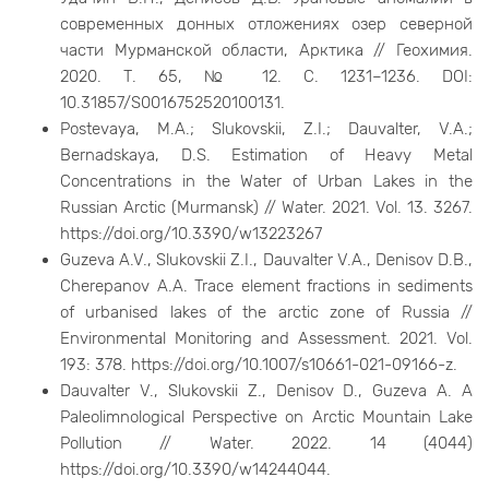
современных донных отложениях озер северной
части Мурманской области, Арктика // Геохимия.
2020. Т. 65, № 12. С. 1231–1236. DOI:
10.31857/S0016752520100131.
Postevaya, M.A.; Slukovskii, Z.I.; Dauvalter, V.A.;
Bernadskaya, D.S. Estimation of Heavy Metal
Concentrations in the Water of Urban Lakes in the
Russian Arctic (Murmansk) // Water. 2021. Vol. 13. 3267.
https://doi.org/10.3390/w13223267
Guzeva A.V., Slukovskii Z.I., Dauvalter V.A., Denisov D.B.,
Cherepanov A.A. Trace element fractions in sediments
of urbanised lakes of the arctic zone of Russia //
Environmental Monitoring and Assessment. 2021. Vol.
193: 378. https://doi.org/10.1007/s10661-021-09166-z.
Dauvalter V., Slukovskii Z., Denisov D., Guzeva A. A
Paleolimnological Perspective on Arctic Mountain Lake
Pollution // Water. 2022. 14 (4044)
https://doi.org/10.3390/w14244044.