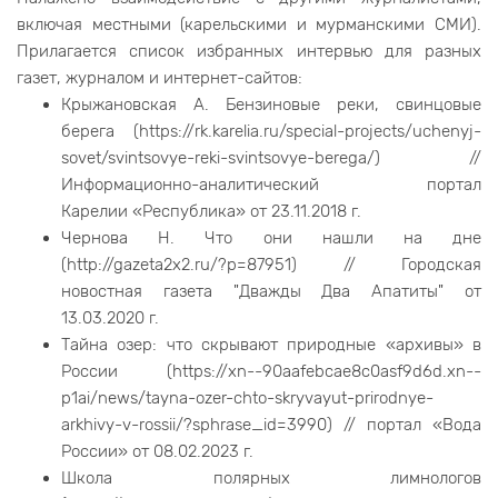
включая местными (карельскими и мурманскими СМИ).
Прилагается список избранных интервью для разных
газет, журналом и интернет-сайтов:
Крыжановская А. Бензиновые реки, свинцовые
берега (https://rk.karelia.ru/special-projects/uchenyj-
sovet/svintsovye-reki-svintsovye-berega/) //
Информационно-аналитический портал
Карелии «Республика» от 23.11.2018 г.
Чернова Н. Что они нашли на дне
(http://gazeta2x2.ru/?p=87951) // Городская
новостная газета "Дважды Два Апатиты" от
13.03.2020 г.
Тайна озер: что скрывают природные «архивы» в
России (https://xn--90aafebcae8c0asf9d6d.xn--
p1ai/news/tayna-ozer-chto-skryvayut-prirodnye-
arkhivy-v-rossii/?sphrase_id=3990) // портал «Вода
России» от 08.02.2023 г.
Школа полярных лимнологов