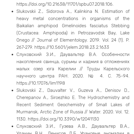
https://doi.org/10.21638/11701/spbu07.2018.106.
Slukovskii Z., Sidorova A., Kalinkina N. Estimation of
heavy metal concentrations in organisms of the
Baikalian amphipod Gmelinoides fasciatus Stebbing
(Crustacea: Amphipoda) in Petrozavodsk Bay, Lake
Onego // Journal of Elementology. 2019. Vol. 24 (1). P.
267-279. https://10.5601/jelem.2018.23.2.1633
Слуковский З.И., Даувальтер В.А. Особенности
накопления свинца, сурьмы и кадмия в отложениях
малых озер юга Карелии // Труды Карельского
научного центра РАН. 2020. № 4. С. 75-94.
https://10.17076/lim1198
Slukovskii Z., Dauvalter V., Guzeva A., Denisov D.,
Cherepanov A., Siroezhko E. The Hydrochemistry and
Recent Sediment Geochemistry of Small Lakes of
Murmansk, Arctic Zone of Russia // Water. 2020. Vol. 12.
1130. https://doi.org/10.3390/w12041130
Слуковский З.И., Гузева А.В., Даувальтер В.А.,
Удачин В.Н., Денисов Д.Б. Урановые аномалии в