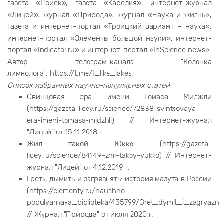
газета «Поиск», газета «Карелия», интернет-журнал
«Лицей», журнал «Природа», журнал «Наука и жизнь»,
газета и интернет-портал «Троицкий вариант – наука»,
интернет-портал «Элементы большой науки», интернет-
портал «Indicator.ru» и интернет-портал «InScience.news».
Автор телеграм-канала "Колонка
лимнолога": https://t.me/I_like_lakes.
Список избранных научно-популярных статей
Свинцовая эра имени Томаса Миджли
(https://gazeta-licey.ru/science/72838-svintsovaya-
era-imeni-tomasa-midzhli) // Интернет-журнал
"Лицей" от 15.11.2018 г.
Жил такой Юкко (https://gazeta-
licey.ru/science/84149-zhil-takoy-yukko) // Интернет-
журнал "Лицей" от 4.12.2019 г.
Греть, дымить и загрязнять: история мазута в России
(https://elementy.ru/nauchno-
populyarnaya_biblioteka/435799/Gret_dymit_i_zagryazn
// Журнал "Природа" от июля 2020 г.