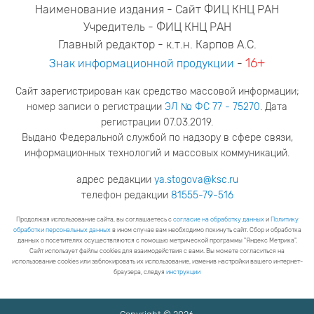
Наименование издания - Сайт ФИЦ КНЦ РАН
Учредитель - ФИЦ КНЦ РАН
Главный редактор - к.т.н. Карпов А.С.
16+
Знак информационной продукции
-
Сайт зарегистрирован как средство массовой информации;
номер записи о регистрации
ЭЛ № ФС 77 - 75270
. Дата
регистрации 07.03.2019.
Выдано Федеральной службой по надзору в сфере связи,
информационных технологий и массовых коммуникаций.
адрес редакции
ya.stogova@ksc.ru
телефон редакции
81555-79-516
Продолжая использование сайта, вы соглашаетесь с
согласие на обработку данных
и
Политику
обработки персональных данных
в ином случае вам необходимо покинуть сайт. Сбор и обработка
данных о посетителях осуществляются с помощью метрической программы "Яндекс Метрика".
Сайт использует файлы cookies для взаимодействия с вами. Вы можете согласиться на
использование cookies или заблокировать их использование, изменив настройки вашего интернет-
браузера, следуя
инструкции