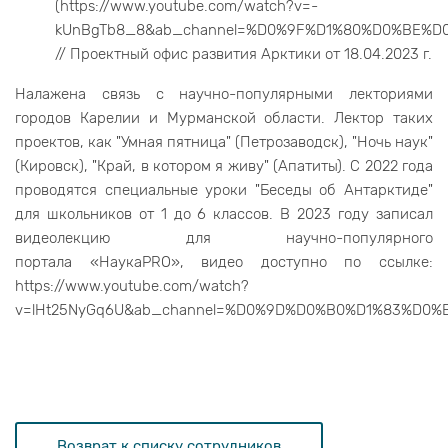
(https://www.youtube.com/watch?v=-
kUnBgTb8_8&ab_channel=%D0%9F%D1%80%D0%BE%
// Проектный офис развития Арктики от 18.04.2023 г.
Налажена связь с научно-популярными лекториями
городов Карелии и Мурманской области. Лектор таких
проектов, как "Умная пятница" (Петрозаводск), "Ночь наук"
(Кировск), "Край, в котором я живу" (Апатиты). С 2022 года
проводятся специальные уроки "Беседы об Антарктиде"
для школьников от 1 до 6 классов. В 2023 году записал
видеолекцию для научно-популярного
портала «НаукаPRO», видео доступно по ссылке:
https://www.youtube.com/watch?
v=lHt25NyGq6U&ab_channel=%D0%9D%D0%B0%D1%83%D0
Возврат к списку сотрудников