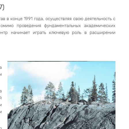
7)
 в конце 1991 года, осуществляя свою деятельность с
 Помимо проведения фундаментальных академических
ентр начинает играть ключевую роль в расширении
а
м
а
й
м
м
о