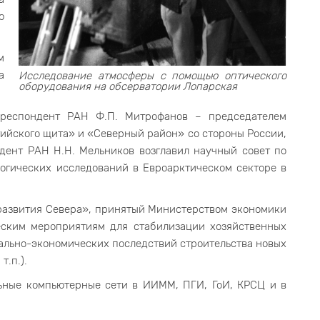
ю
м
а
Исследование атмосферы с помощью оптического
оборудования на обсерватории Лопарская
орреспондент РАН Ф.П. Митрофанов – председателем
ийского щита» и «Северный район» со стороны России,
дент РАН Н.Н. Мельников возглавил научный совет по
огических исследований в Евроарктическом секторе в
развития Севера», принятый Министерством экономики
еским мероприятиям для стабилизации хозяйственных
ально-экономических последствий строительства новых
.п.).
ьные компьютерные сети в ИИММ, ПГИ, ГоИ, КРСЦ и в