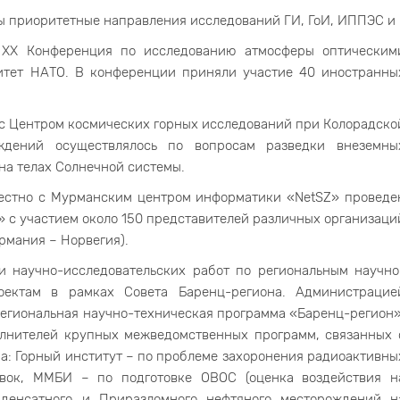
 приоритетные направления исследований ГИ, ГоИ, ИППЭС и
 ХХ Конференция по исследованию атмосферы оптическим
итет НАТО. В конференции приняли участие 40 иностранны
 с Центром космических горных исследований при Колорадско
ждений осуществлялось по вопросам разведки внеземны
на телах Солнечной системы.
стно с Мурманским центром информатики «NetSZ» проведе
с участием около 150 представителей различных организаци
ермания – Норвегия).
 научно-исследовательских работ по региональным научно
оектам в рамках Совета Баренц-региона. Администрацие
егиональная научно-техническая программа «Баренц-регион»
олнителей крупных межведомственных программ, связанных 
а: Горный институт – по проблеме захоронения радиоактивны
овок, ММБИ – по подготовке ОВОС (оценка воздействия н
нденсатного и Приразломного нефтяного месторождений н