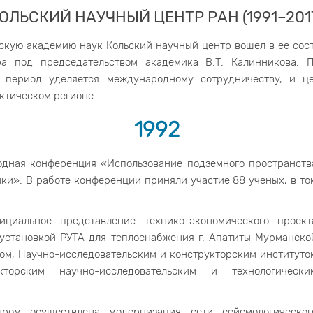
ОЛЬСКИЙ НАУЧНЫЙ ЦЕНТР РАН (1991–201
ую академию наук Кольский научный центр вошел в ее состав
ра под председательством академика В.Т. Калинникова.
период уделяется международному сотрудничеству, и ц
ктическом регионе.
1992
дная конференция «Использование подземного пространств
ки». В работе конференции приняли участие 88 ученых, в то
циальное представление технико-экономического проект
установкой РУТА для теплоснабжения г. Апатиты Мурманско
том, Научно-исследовательским и конструкторским институто
торским научно-исследовательским и технологически
тром осуществлена модернизация сети сейсмологическог