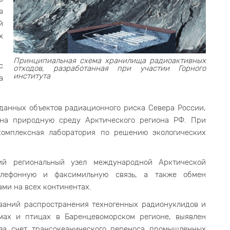
в
й
х
Принципиальная схема хранилища радиоактивных
с
отходов, разработанная при участии Горного
института
а
данных объектов радиационного риска Севера России,
 на природную среду Арктического региона РФ. При
омплексная лаборатория по решению экологических
й региональный узел международной Арктической
елефонную и факсимильную связь, а также обмен
ми на всех континентах.
аний распространения техногенных радионуклидов и
змах и птицах в Баренцевоморском регионе, выявлен
 за счет трансокеанического переноса промышленных