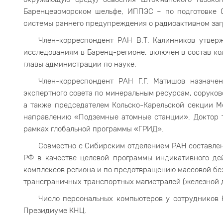
Баренцевоморском шельфе, ИППЭС – по подготовке О
системы раннего предупреждения о радиоактивном заг
Член-корреспондент РАН В.Т. Калинников утвер
исследованиям в Баренц-регионе, включен в состав к
главы администрации по науке.
Член-корреспондент РАН Г.Г. Матишов назначе
экспертного совета по минеральным ресурсам, соруко
а также председателем Кольско-Карельской секции М
направлению «Подземные атомные станции». Доктор т
рамках глобальной программы «ГРИД».
Совместно с Сибирским отделением РАН составле
РФ в качестве целевой программы индикативного де
комплексов региона и по предотвращению массовой бе
трансграничных транспортных магистралей (железной д
Число персональных компьютеров у сотрудников 
Президиуме КНЦ.