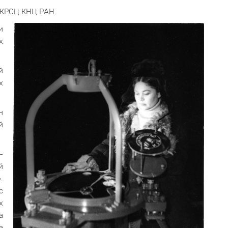
 КРСЦ КНЦ РАН.
и
х
й
х
н
й
-
й
.
с
х
а
а