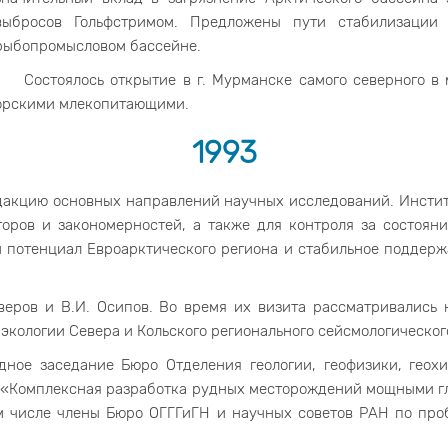
выбросов Гольфстримом. Предложены пути стабилизации
рыбопромысловом бассейне.
Состоялось открытие в г. Мурманске самого северного в
морскими млекопитающими.
1993
акцию основных направлений научных исследований. Инстит
оров и закономерностей, а также для контроля за состоян
 потенциал Евроарктического региона и стабильное поддерж
ров и В.И. Осипов. Во время их визита рассматривались н
экологии Севера и Кольского регионального сейсмологическог
дное заседание Бюро Отделения геологии, геофизики, геох
«Комплексная разработка рудных месторождений мощными гл
ом числе члены Бюро ОГГГиГН и научных советов РАН по пр