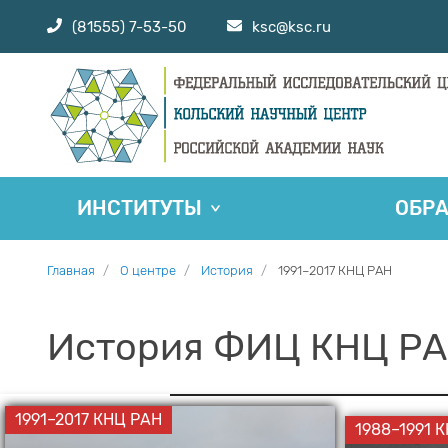
(81555) 7-53-50
ksc@ksc.ru
ИНСТИТУТЫ
ОБР
Главная
О центре
История
1991–2017 КНЦ РАН
История ФИЦ КНЦ Р
1991–2017 КНЦ РАН
1988–1991 