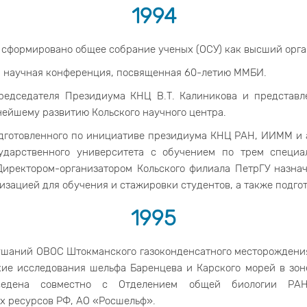
1994
Н сформировано общее собрание ученых (ОСУ) как высший орг
 научная конференция, посвященная 60-летию ММБИ.
едседателя Президиума КНЦ В.Т. Калиникова и представ
ейшему развитию Кольского научного центра.
дготовленного по инициативе президиума КНЦ РАН, ИИММ и а
ударственного университета с обучением по трем специа
иректором-организатором Кольского филиала ПетрГУ назнач
изацией для обучения и стажировки студентов, а также подго
1995
шаний ОВОС Штокманского газоконденсатного месторождени
ие исследования шельфа Баренцева и Карского морей в зон
оведена совместно с Отделением общей биологии РАН
 ресурсов РФ, АО «Росшельф».