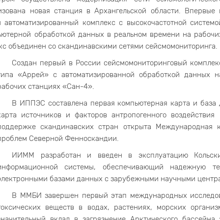
изована новая станция в Архангельской области. Впервые 
 автоматизированный комплекс с высокочастотной системо
ьютерной обработкой данных в реальном времени на рабочи
екс объединен со скандинавскими сетями сейсмомониторинга.
Создан первый в России сейсмомониторинговый комплек
типа «Аррей» с автоматизированной обработкой данных н
рабочих станциях «Сан-4».
В ИППЭС составлена первая компьютерная карта и база 
карта источников и факторов антропогенного воздействия
поддержке скандинавских стран открыта Международная к
проблем Северной Фенноскандии.
ИИММ разработан и введен в эксплуатацию Кольски
информационной системы, обеспечивающий надежную т
электронными базами данных с зарубежными научными центра
В ММБИ завершен первый этап международных исследов
токсических веществ в водах, растениях, морских органи
значительный вклад в загрязнение Арктического бассейна