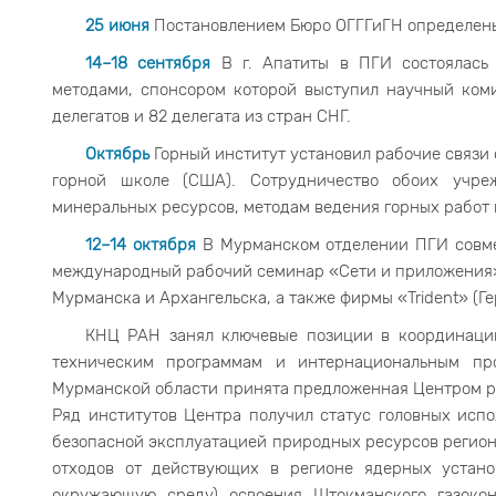
25 июня
Постановлением Бюро ОГГГиГН определены
14–18 сентября
В г. Апатиты в ПГИ состоялась
методами, спонсором которой выступил научный ком
делегатов и 82 делегата из стран СНГ.
Октябрь
Горный институт установил рабочие связи
горной школе (США). Сотрудничество обоих учре
минеральных ресурсов, методам ведения горных работ 
12–14 октября
В Мурманском отделении ПГИ совме
международный рабочий семинар «Сети и приложения» 
Мурманска и Архангельска, а также фирмы «Trident» (Г
КНЦ РАН занял ключевые позиции в координации
техническим программам и интернациональным пр
Мурманской области принята предложенная Центром р
Ряд институтов Центра получил статус головных исп
безопасной эксплуатацией природных ресурсов регион
отходов от действующих в регионе ядерных устан
окружающую среду) освоения Штокманского газоко