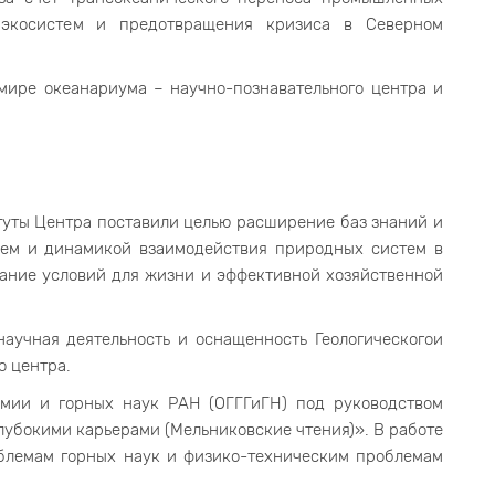
 экосистем и предотвращения кризиса в Северном
 мире океанариума – научно-познавательного центра и
уты Центра поставили целью расширение баз знаний и
ием и динамикой взаимодействия природных систем в
ание условий для жизни и эффективной хозяйственной
аучная деятельность и оснащенность Геологическогои
о центра.
имии и горных наук РАН (ОГГГиГН) под руководством
убокими карьерами (Мельниковские чтения)». В работе
облемам горных наук и физико-техническим проблемам