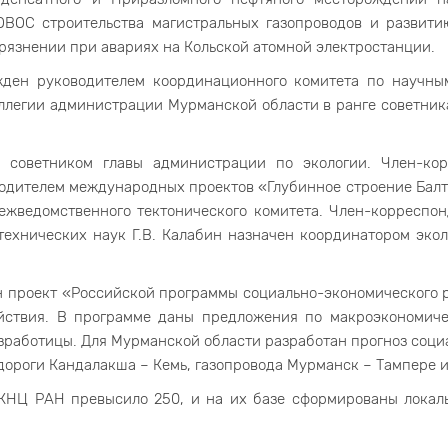
ВОС строительства магистральных газопроводов и развити
рязнении при авариях на Кольской атомной электростанции.
жден руководителем координационного комитета по научны
оллегии администрации Мурманской области в ранге советник
н советником главы администрации по экологии. Член-к
водителем международных проектов «Глубинное строение Балт
ежведомственного тектонического комитета. Член-корреспон
ехнических наук Г.В. Калабин назначен координатором экол
н проект «Российской программы социально-экономического 
йствия. В программе даны предложения по макроэкономич
зработицы. Для Мурманской области разработан прогноз соци
ороги Кандалакша – Кемь, газопровода Мурманск – Тампере и т
КНЦ РАН превысило 250, и на их базе сформированы локал