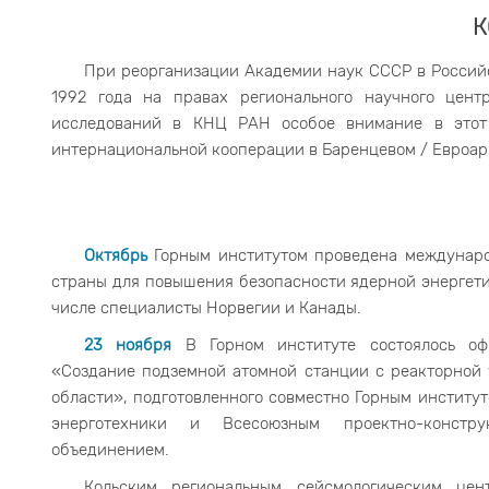
К
При реорганизации Академии наук СССР в Российск
1992 года на правах регионального научного цент
исследований в КНЦ РАН особое внимание в этот 
интернациональной кооперации в Баренцевом / Евроар
Октябрь
Горным институтом проведена междунаро
страны для повышения безопасности ядерной энергети
числе специалисты Норвегии и Канады.
23 ноября
В Горном институте состоялось офи
«Создание подземной атомной станции с реакторной 
области», подготовленного совместно Горным институ
энерготехники и Всесоюзным проектно-конструк
объединением.
Кольским региональным сейсмологическим цен