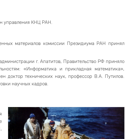
ан управления КНЦ РАН.
ленных материалов комиссии Президиума РАН принял
дминистрации г. Апатитов, Правительство РФ приняло
льностям: «Информатика и прикладная математика»,
ен доктор технических наук, профессор В.А. Путилов.
товки научных кадров.
я
е
,