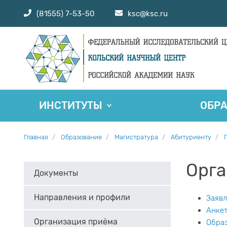
(81555) 7-53-50
ksc@ksc.ru
ИНСТИТУТЫ
ОБР
Главная
Образование
Магистратура
Абитуриенту
Орга
Документы
Направления и профили
Заявл
Анке
Организация приёма
Образ