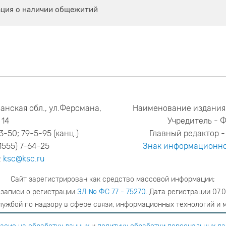
ция о наличии общежитий
анская обл., ул.Ферсмана,
Наименование издания
14
Учредитель - 
53-50; 79-5-95 (канц.)
Главный редактор - 
1555) 7-64-25
Знак информационно
:
ksc@ksc.ru
Сайт зарегистрирован как средство массовой информации;
 записи о регистрации
ЭЛ № ФС 77 - 75270
. Дата регистрации 07.0
ужбой по надзору в сфере связи, информационных технологий и 
адрес редакции
ya.stogova@ksc.ru
телефон редакции
81555-79-51