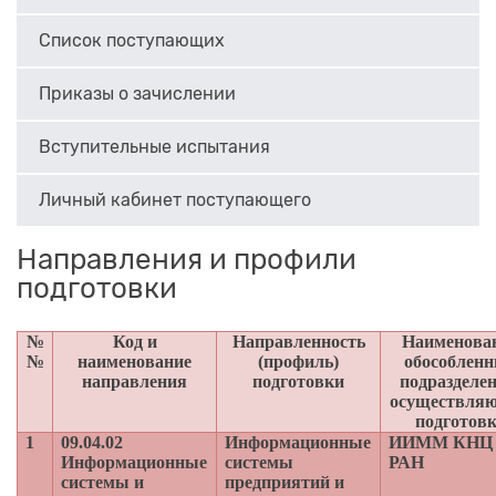
Список поступающих
Приказы о зачислении
Вступительные испытания
Личный кабинет поступающего
Направления и профили
подготовки
№
Код и
Направленность
Наименова
№
наименование
(профиль)
обособлен
направления
подготовки
подразделен
осуществля
подготов
1
09.04.02
Информационные
ИИММ КНЦ
Информационные
системы
РАН
системы и
предприятий и