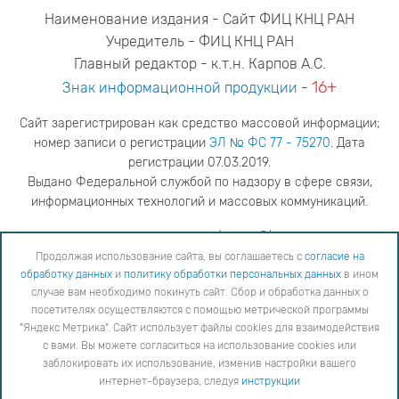
Наименование издания - Сайт ФИЦ КНЦ РАН
Учредитель - ФИЦ КНЦ РАН
Главный редактор - к.т.н. Карпов А.С.
16+
Знак информационной продукции
-
Сайт зарегистрирован как средство массовой информации;
номер записи о регистрации
ЭЛ № ФС 77 - 75270
. Дата
регистрации 07.03.2019.
Выдано Федеральной службой по надзору в сфере связи,
информационных технологий и массовых коммуникаций.
адрес редакции
ya.stogova@ksc.ru
телефон редакции
81555-79-516
Продолжая использование сайта, вы соглашаетесь с
согласие на
обработку данных
и
политику обработки персональных данных
в ином
Продолжая использование сайта, вы соглашаетесь с
согласие на обработку данных
и
Политику
случае вам необходимо покинуть сайт. Сбор и обработка данных о
обработки персональных данных
в ином случае вам необходимо покинуть сайт. Сбор и обработка
посетителях осуществляются с помощью метрической программы
данных о посетителях осуществляются с помощью метрической программы "Яндекс Метрика".
"Яндекс Метрика". Сайт использует файлы cookies для взаимодействия
Сайт использует файлы cookies для взаимодействия с вами. Вы можете согласиться на
использование cookies или заблокировать их использование, изменив настройки вашего интернет-
с вами. Вы можете согласиться на использование cookies или
браузера, следуя
инструкции
заблокировать их использование, изменив настройки вашего
интернет-браузера, следуя
инструкции