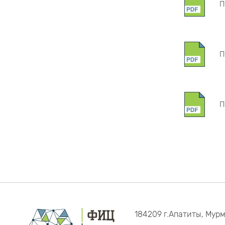
П
П
П
184209 г.Апатиты, Мурм