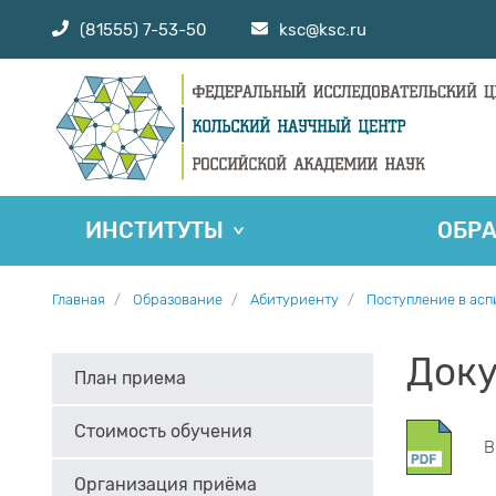
(81555) 7-53-50
ksc@ksc.ru
ИНСТИТУТЫ
ОБР
Главная
Образование
Абитуриенту
Поступление в ас
Док
План приема
Стоимость обучения
В
Организация приёма