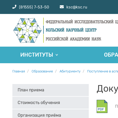
(81555) 7-53-50
ksc@ksc.ru
ИНСТИТУТЫ
ОБР
Главная
Образование
Абитуриенту
Поступление в ас
Док
План приема
Стоимость обучения
П
Организация приёма