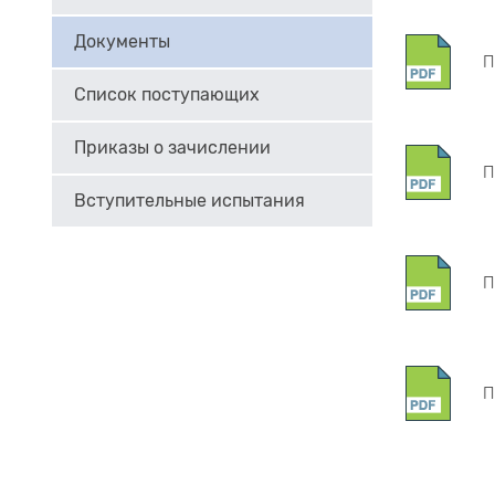
Документы
П
Список поступающих
Приказы о зачислении
П
Вступительные испытания
П
П