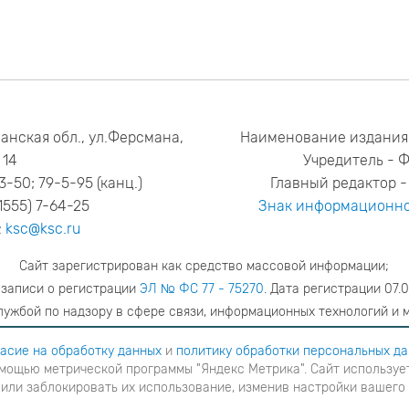
анская обл., ул.Ферсмана,
Наименование издания
14
Учредитель - 
53-50; 79-5-95 (канц.)
Главный редактор - 
1555) 7-64-25
Знак информационно
:
ksc@ksc.ru
Сайт зарегистрирован как средство массовой информации;
 записи о регистрации
ЭЛ № ФС 77 - 75270
. Дата регистрации 07.0
ужбой по надзору в сфере связи, информационных технологий и 
адрес редакции
ya.stogova@ksc.ru
телефон редакции
81555-79-51
асие на обработку данных
и
политику обработки персональных д
мощью метрической программы "Яндекс Метрика". Сайт использует
шаетесь с
согласие на обработку данных
и
Политику обработки персональных данных
в ином случае вам н
 или заблокировать их использование, изменив настройки вашего
я с помощью метрической программы "Яндекс Метрика". Сайт использует файлы cookies для взаимодейств