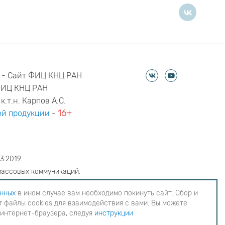
 - Сайт ФИЦ КНЦ РАН
ФИЦ КНЦ РАН
к.т.н. Карпов А.С.
16+
й продукции
-
3.2019.
массовых коммуникаций.
6
анных
в ином случае вам необходимо покинуть сайт. Сбор и
 файлы cookies для взаимодействия с вами. Вы можете
еобходимо покинуть сайт. Сбор и обработка
 интернет-браузера, следуя
инструкции
ия с вами. Вы можете согласиться на