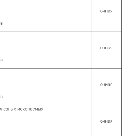
очная
тв
очная
тв
очная
тв
полезных ископаемых.
очная