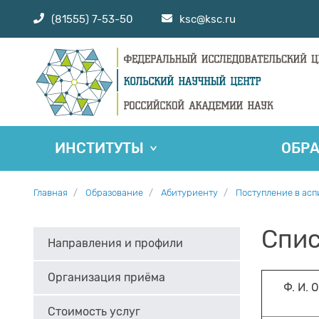
(81555) 7-53-50
ksc@ksc.ru
ИНСТИТУТЫ
ОБР
Главная
Образование
Абитуриенту
Поступление в ас
Спис
Направления и профили
Организация приёма
Ф. И. 
Стоимость услуг