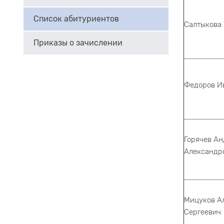
Список абитуриентов
Салтыкова
Приказы о зачислении
Федоров И
Горячев А
Александр
Мицуков А
Сергеевич