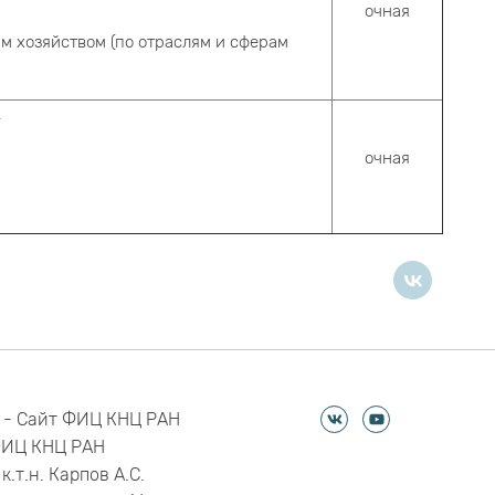
очная
м хозяйством (по отраслям и сферам
.
очная
 - Сайт ФИЦ КНЦ РАН
ФИЦ КНЦ РАН
к.т.н. Карпов А.С.