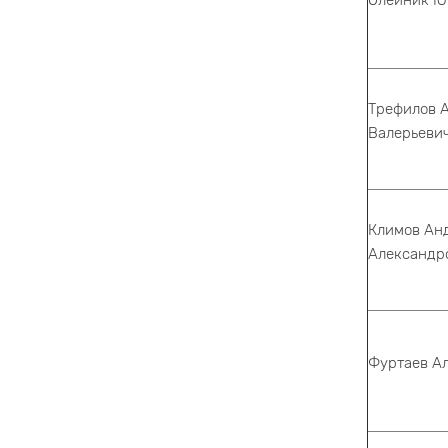
Олейник Ю
Трефилов 
Валерьеви
Климов Ан
Александр
Фуртаев А