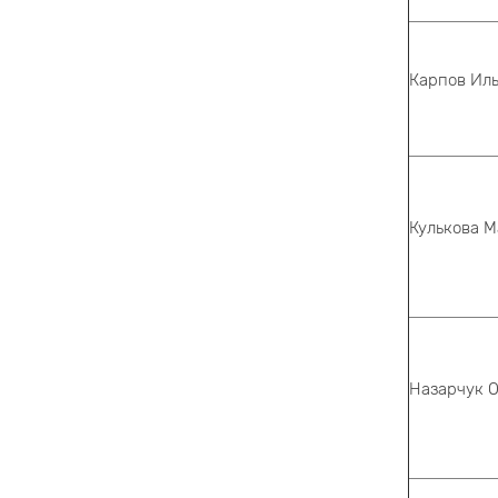
Карпов Ил
Кулькова М
Назарчук О