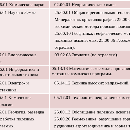
6.01 Химические науки
02.00.01 Неорганическая химия
6.01 Науки о Земле
25.00.01 Общая и региональная геологи
Минералогия, кристаллография; 25.00.
геохимические методы поисков полезн
25.00.10 Геофизика, геофизические ме
полезных ископаемых; 25.00.36 Геоэко
отраслям).
6.01 Биологические
03.02.08 Экология (по отраслям).
и
05.13.18 Математическое моделировани
06.01 Информатика и
методы и комплексы программ.
слительная техника
6.01 Электро- и
05.14.12 Техника высоких напряжений.
отехника.
6.01 Химические
05.17.01 Технология неорганических в
ологии.
6.01 Геология, разведка
25.00.13 Обогащение полезных ископа
зработка полезных
25.00.20 Геомеханика, разрушение гор
паемых.
рудничная аэрогазодинамика и горная 