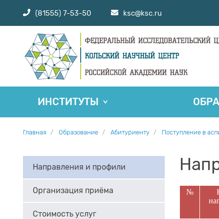
(81555) 7-53-50
ksc@ksc.ru
ИНСТИТУТЫ
ОБР
Главная
Образование
Абитуриенту
Поступление в ас
Напр
Направления и профили
Организация приёма
№
на
Стоимость услуг