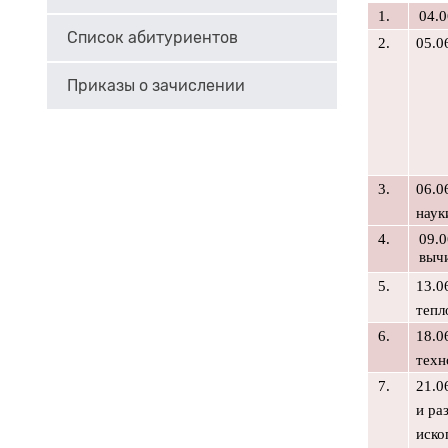
1.
04.0
Список абитуриентов
2.
05.0
Приказы о зачислении
3.
06.0
наук
4.
09.
вычи
5.
13.0
тепл
6.
18.0
техн
7.
21.0
и ра
иско