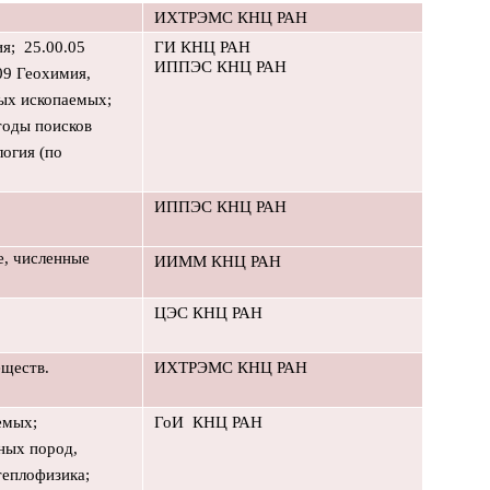
ИХТРЭМС КНЦ РАН
я;
25.00.05
ГИ КНЦ РАН
ИППЭС КНЦ РАН
09 Геохимия,
ых ископаемых;
тоды поисков
логия (по
ИППЭС КНЦ РАН
е, численные
ИИММ КНЦ РАН
ЦЭС КНЦ РАН
еществ.
ИХТРЭМС КНЦ РАН
емых;
ГоИ
КНЦ РАН
ных пород,
теплофизика;