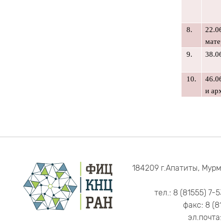
8.
22.0
мате
9.
38.0
10.
46.0
и ар
184209 г.Апатиты, Мурм
тел.: 8 (81555) 7-
факс: 8 (8
эл.почта