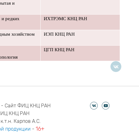
рытая и
 и редких
ИХТРЭМС КНЦ РАН
одным хозяйством
ИЭП КНЦ РАН
ЦГП КНЦ РАН
ропология
 - Сайт ФИЦ КНЦ РАН
ФИЦ КНЦ РАН
к.т.н. Карпов А.С.
16+
й продукции
-