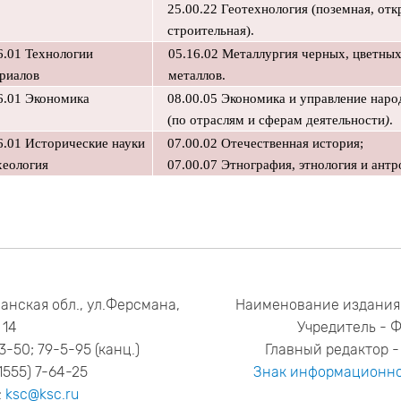
25.00.22 Геотехнология (поземная, отк
строительная).
6.01 Технологии
05.16.02 Металлургия черных, цветных
риалов
металлов.
6.01 Экономика
08.00.05 Экономика и управление нар
(по отраслям и сферам деятельности
)
.
6.01 Исторические науки
07.00.02 Отечественная история;
хеология
07.00.07 Этнография, этнология и ант
анская обл., ул.Ферсмана,
Наименование издания
14
Учредитель - 
53-50; 79-5-95 (канц.)
Главный редактор - 
1555) 7-64-25
Знак информационно
:
ksc@ksc.ru