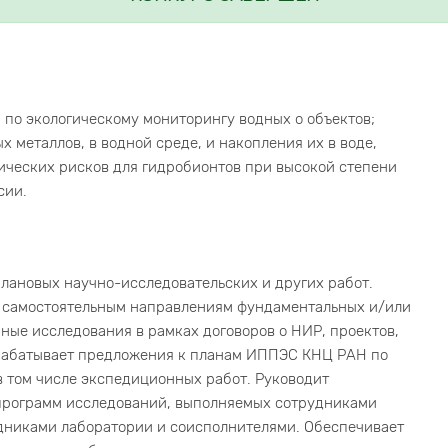
по экологическому мониторингу водных о объектов;
 металлов, в водной среде, и накопления их в воде,
ических рисков для гидробионтов при высокой степени
сии.
лановых научно-исследовательских и других работ.
о самостоятельным направлениям фундаментальных и/или
ные исследования в рамках договоров о НИР, проектов,
азрабатывает предложения к планам ИППЭС КНЦ РАН по
в том числе экспедиционных работ. Руководит
 программ исследований, выполняемых сотрудниками
дниками лаборатории и соисполнителями. Обеспечивает