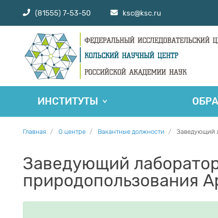
(81555) 7-53-50
ksc@ksc.ru
ИНСТИТУТЫ
ОБР
Главная
О центре
Вакантные должности
Заведующий л
Заведующий лаборатор
природопользования Арк