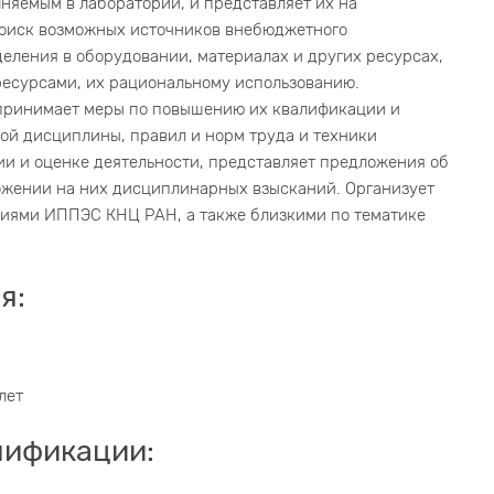
лняемым в лаборатории, и представляет их на
поиск возможных источников внебюджетного
еления в оборудовании, материалах и других ресурсах,
есурсами, их рациональному использованию.
 принимает меры по повышению их квалификации и
вой дисциплины, правил и норм труда и техники
ции и оценке деятельности, представляет предложения об
ожении на них дисциплинарных взысканий. Организует
ниями ИППЭС КНЦ РАН, а также близкими по тематике
я:
лет
лификации: