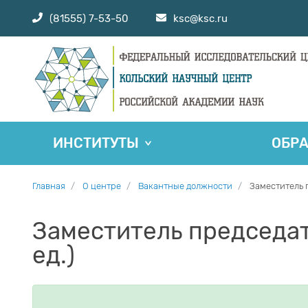
(81555) 7-53-50
ksc@ksc.ru
ИНСТИТУТЫ
ОБР
Главная
О центре
Вакантные должности
Заместитель п
Заместитель председат
ед.)