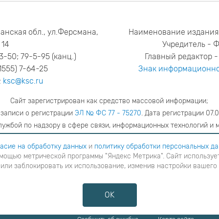
анская обл., ул.Ферсмана,
Наименование издания
14
Учредитель - 
53-50; 79-5-95 (канц.)
Главный редактор - 
1555) 7-64-25
Знак информационно
:
ksc@ksc.ru
Сайт зарегистрирован как средство массовой информации;
 записи о регистрации
ЭЛ № ФС 77 - 75270
. Дата регистрации 07.0
ужбой по надзору в сфере связи, информационных технологий и 
адрес редакции
ya.stogova@ksc.ru
телефон редакции
81555-79-51
асие на обработку данных
и
политику обработки персональных д
мощью метрической программы "Яндекс Метрика". Сайт использует
шаетесь с
согласие на обработку данных
и
Политику обработки персональных данных
в ином случае вам н
 или заблокировать их использование, изменив настройки вашего
я с помощью метрической программы "Яндекс Метрика". Сайт использует файлы cookies для взаимодейств
ние cookies или заблокировать их использование, изменив настройки вашего интернет-браузера, следуя
OK
Противодействие коррупции