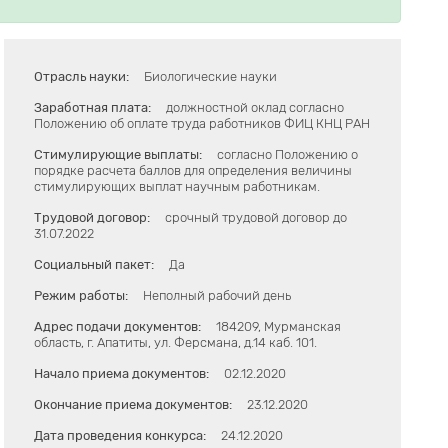
Отрасль науки:
Биологические науки
Заработная плата:
должностной оклад согласно
Положению об оплате труда работников ФИЦ КНЦ РАН
Стимулирующие выплаты:
согласно Положению о
порядке расчета баллов для определения величины
стимулирующих выплат научным работникам.
Трудовой договор:
срочный трудовой договор до
31.07.2022
Социальный пакет:
Да
Режим работы:
Неполный рабочий день
Адрес подачи документов:
184209, Мурманская
область, г. Апатиты, ул. Ферсмана, д.14 каб. 101.
Начало приема документов:
02.12.2020
Окончание приема документов:
23.12.2020
Дата проведения конкурса:
24.12.2020