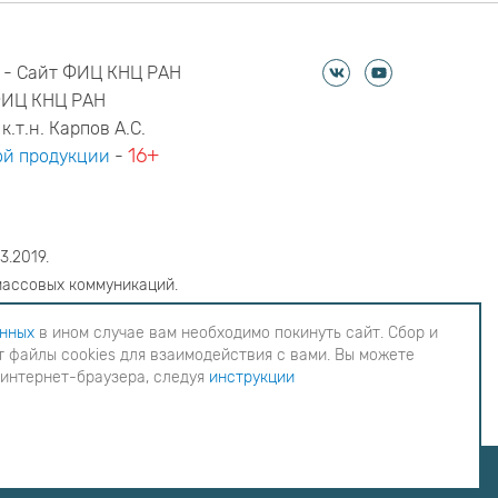
 - Сайт ФИЦ КНЦ РАН
ФИЦ КНЦ РАН
к.т.н. Карпов А.С.
16+
й продукции
-
3.2019.
массовых коммуникаций.
6
анных
в ином случае вам необходимо покинуть сайт. Сбор и
 файлы cookies для взаимодействия с вами. Вы можете
еобходимо покинуть сайт. Сбор и обработка
 интернет-браузера, следуя
инструкции
ия с вами. Вы можете согласиться на
инструкции