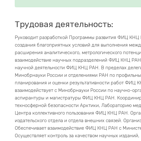
Трудовая деятельность:
Руководит разработкой Программы развития ФИЦ КНЦ Р
создания благоприятных условий для выполнения меж
расширения аналитического, метрологического потен
взаимодействие научных подразделений ФИЦ КНЦ РАН
научной деятельности ФИЦ КНЦ РАН. В пределах делег
Минобрнауки России и отделениями РАН по профильны
планирования и оценки результативности работ ФИЦ К
взаимодействует с Минобрнауки России по научно-орг
аспирантуры и магистратуры ФИЦ КНЦ РАН. Координир
техносферной безопасности Арктики, Лабораторию мед
Центра коллективного пользования ФИЦ КНЦ РАН. Орга
издательского отдела и отдела внешних связей. Органи
Обеспечивает взаимодействие ФИЦ КНЦ РАН с Министе
Осуществляет контроль за качеством научных изданий