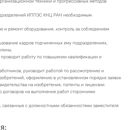
рганизационной техники и прогрессивных методов
одразделений ИППЭС КНЦ РАН необходимым
ю и ремонт оборудования, контроль за соблюдением
ьзование кадров подчиненных ему подразделениях,
плины.
, проводит работу по повышении квалификации и
аботников, руководит работой по рассмотрению и
зобретений, оформлению в установленном порядке заявок
видетельства на изобретения, патенты и лицензии.
ю договоров на выполнение работ сторонними
 связанные с должностными обязанностями заместителя
я: