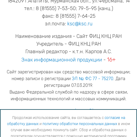
184209 г.Апатиты, Мурманская обл., ул.Ферсмана, 14
тел.: 8 (81555) 7-53-50; 79-5-95 (канц.)
факс: 8 (81555) 7-64-25
эл.почта:
ksc@ksc.ru
Наименование издания - Сайт ФИЦ КНЦ РАН
Учредитель - ФИЦ КНЦ РАН
Главный редактор - к.т.н. Карпов А.С.
16+
Знак информационной продукции
-
Сайт зарегистрирован как средство массовой информации;
номер записи о регистрации
ЭЛ № ФС 77 - 75270
. Дата
регистрации 07.03.2019.
Выдано Федеральной службой по надзору в сфере связи,
информационных технологий и массовых коммуникаций.
адрес редакции
ya.stogova@ksc.ru
телефон редакции
81555-79-516
Продолжая использование сайта, вы соглашаетесь с
согласие на
обработку данных
и
политику обработки персональных данных
в ином
Продолжая использование сайта, вы соглашаетесь с
согласие на обработку данных
и
Политику
случае вам необходимо покинуть сайт. Сбор и обработка данных о
обработки персональных данных
в ином случае вам необходимо покинуть сайт. Сбор и обработка
посетителях осуществляются с помощью метрической программы