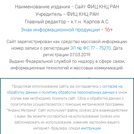
Наименование издания - Сайт ФИЦ КНЦ РАН
Учредитель - ФИЦ КНЦ РАН
Главный редактор - к.т.н. Карпов А.С.
16+
Знак информационной продукции
-
Сайт зарегистрирован как средство массовой информации;
номер записи о регистрации
ЭЛ № ФС 77 - 75270
. Дата
регистрации 07.03.2019.
Выдано Федеральной службой по надзору в сфере связи,
информационных технологий и массовых коммуникаций.
адрес редакции
ya.stogova@ksc.ru
телефон редакции
81555-79-516
Продолжая использование сайта, вы соглашаетесь с
согласие на
обработку данных
и
политику обработки персональных данных
в ином
Продолжая использование сайта, вы соглашаетесь с
согласие на обработку данных
и
Политику
случае вам необходимо покинуть сайт. Сбор и обработка данных о
обработки персональных данных
в ином случае вам необходимо покинуть сайт. Сбор и обработка
посетителях осуществляются с помощью метрической программы
данных о посетителях осуществляются с помощью метрической программы "Яндекс Метрика".
"Яндекс Метрика". Сайт использует файлы cookies для взаимодействия
Сайт использует файлы cookies для взаимодействия с вами. Вы можете согласиться на
использование cookies или заблокировать их использование, изменив настройки вашего интернет-
с вами. Вы можете согласиться на использование cookies или
браузера, следуя
инструкции
заблокировать их использование, изменив настройки вашего
интернет-браузера, следуя
инструкции