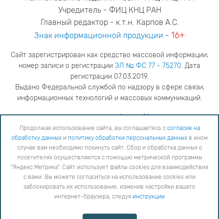
Учредитель - ФИЦ КНЦ РАН
Главный редактор - к.т.н. Карпов А.С.
16+
Знак информационной продукции
-
Сайт зарегистрирован как средство массовой информации;
номер записи о регистрации
ЭЛ № ФС 77 - 75270
. Дата
регистрации 07.03.2019.
Выдано Федеральной службой по надзору в сфере связи,
информационных технологий и массовых коммуникаций.
адрес редакции
ya.stogova@ksc.ru
телефон редакции
81555-79-516
Продолжая использование сайта, вы соглашаетесь с
согласие на
обработку данных
и
политику обработки персональных данных
в ином
Продолжая использование сайта, вы соглашаетесь с
согласие на обработку данных
и
Политику
случае вам необходимо покинуть сайт. Сбор и обработка данных о
обработки персональных данных
в ином случае вам необходимо покинуть сайт. Сбор и обработка
посетителях осуществляются с помощью метрической программы
данных о посетителях осуществляются с помощью метрической программы "Яндекс Метрика".
"Яндекс Метрика". Сайт использует файлы cookies для взаимодействия
Сайт использует файлы cookies для взаимодействия с вами. Вы можете согласиться на
использование cookies или заблокировать их использование, изменив настройки вашего интернет-
с вами. Вы можете согласиться на использование cookies или
браузера, следуя
инструкции
заблокировать их использование, изменив настройки вашего
интернет-браузера, следуя
инструкции
Copyright © 2026