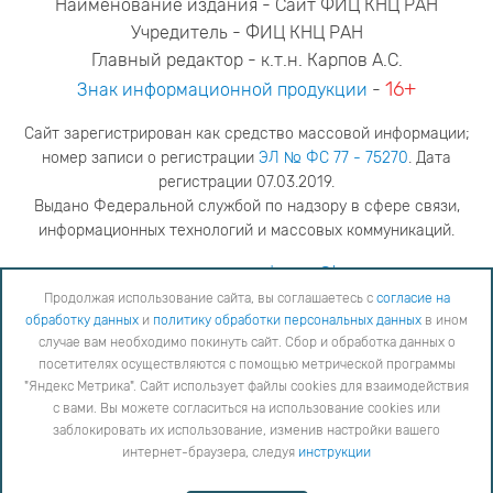
Наименование издания - Сайт ФИЦ КНЦ РАН
Учредитель - ФИЦ КНЦ РАН
Главный редактор - к.т.н. Карпов А.С.
16+
Знак информационной продукции
-
Сайт зарегистрирован как средство массовой информации;
номер записи о регистрации
ЭЛ № ФС 77 - 75270
. Дата
регистрации 07.03.2019.
Выдано Федеральной службой по надзору в сфере связи,
информационных технологий и массовых коммуникаций.
адрес редакции
ya.stogova@ksc.ru
телефон редакции
81555-79-516
Продолжая использование сайта, вы соглашаетесь с
согласие на
обработку данных
и
политику обработки персональных данных
в ином
Продолжая использование сайта, вы соглашаетесь с
согласие на обработку данных
и
Политику
случае вам необходимо покинуть сайт. Сбор и обработка данных о
обработки персональных данных
в ином случае вам необходимо покинуть сайт. Сбор и обработка
посетителях осуществляются с помощью метрической программы
данных о посетителях осуществляются с помощью метрической программы "Яндекс Метрика".
"Яндекс Метрика". Сайт использует файлы cookies для взаимодействия
Сайт использует файлы cookies для взаимодействия с вами. Вы можете согласиться на
использование cookies или заблокировать их использование, изменив настройки вашего интернет-
с вами. Вы можете согласиться на использование cookies или
браузера, следуя
инструкции
заблокировать их использование, изменив настройки вашего
интернет-браузера, следуя
инструкции
Copyright © 2026