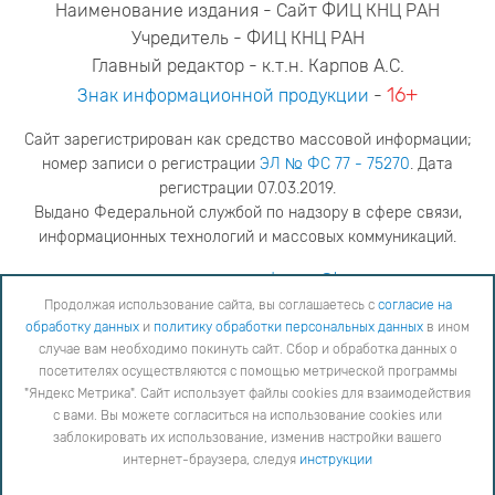
Наименование издания - Сайт ФИЦ КНЦ РАН
Учредитель - ФИЦ КНЦ РАН
Главный редактор - к.т.н. Карпов А.С.
16+
Знак информационной продукции
-
Сайт зарегистрирован как средство массовой информации;
номер записи о регистрации
ЭЛ № ФС 77 - 75270
. Дата
регистрации 07.03.2019.
Выдано Федеральной службой по надзору в сфере связи,
информационных технологий и массовых коммуникаций.
адрес редакции
ya.stogova@ksc.ru
телефон редакции
81555-79-516
Продолжая использование сайта, вы соглашаетесь с
согласие на
обработку данных
и
политику обработки персональных данных
в ином
Продолжая использование сайта, вы соглашаетесь с
согласие на обработку данных
и
Политику
случае вам необходимо покинуть сайт. Сбор и обработка данных о
обработки персональных данных
в ином случае вам необходимо покинуть сайт. Сбор и обработка
посетителях осуществляются с помощью метрической программы
данных о посетителях осуществляются с помощью метрической программы "Яндекс Метрика".
"Яндекс Метрика". Сайт использует файлы cookies для взаимодействия
Сайт использует файлы cookies для взаимодействия с вами. Вы можете согласиться на
использование cookies или заблокировать их использование, изменив настройки вашего интернет-
с вами. Вы можете согласиться на использование cookies или
браузера, следуя
инструкции
заблокировать их использование, изменив настройки вашего
интернет-браузера, следуя
инструкции
Copyright © 2026