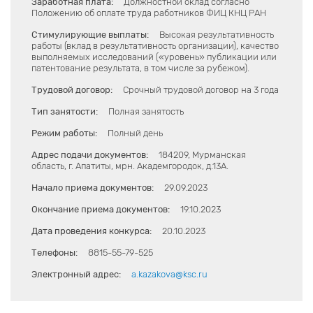
Заработная плата:
Должностной оклад согласно
Положению об оплате труда работников ФИЦ КНЦ РАН
Стимулирующие выплаты:
Высокая результативность
работы (вклад в результативность организации), качество
выполняемых исследований («уровень» публикации или
патентование результата, в том числе за рубежом).
Трудовой договор:
Срочный трудовой договор на 3 года
Тип занятости:
Полная занятость
Режим работы:
Полный день
Адрес подачи документов:
184209, Мурманская
область, г. Апатиты, мрн. Академгородок, д.13А.
Начало приема документов:
29.09.2023
Окончание приема документов:
19.10.2023
Дата проведения конкурса:
20.10.2023
Телефоны:
8815-55-79-525
Электронный адрес:
a.kazakova@ksc.ru