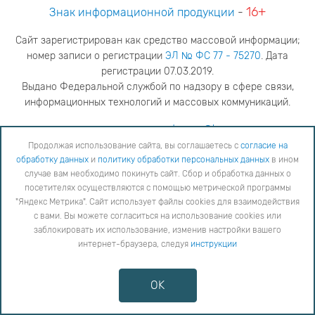
16+
Знак информационной продукции
-
Сайт зарегистрирован как средство массовой информации;
номер записи о регистрации
ЭЛ № ФС 77 - 75270
. Дата
регистрации 07.03.2019.
Выдано Федеральной службой по надзору в сфере связи,
информационных технологий и массовых коммуникаций.
адрес редакции
ya.stogova@ksc.ru
телефон редакции
81555-79-516
Продолжая использование сайта, вы соглашаетесь с
согласие на
обработку данных
и
политику обработки персональных данных
в ином
Продолжая использование сайта, вы соглашаетесь с
согласие на обработку данных
и
Политику
случае вам необходимо покинуть сайт. Сбор и обработка данных о
обработки персональных данных
в ином случае вам необходимо покинуть сайт. Сбор и обработка
посетителях осуществляются с помощью метрической программы
данных о посетителях осуществляются с помощью метрической программы "Яндекс Метрика".
"Яндекс Метрика". Сайт использует файлы cookies для взаимодействия
Сайт использует файлы cookies для взаимодействия с вами. Вы можете согласиться на
использование cookies или заблокировать их использование, изменив настройки вашего интернет-
с вами. Вы можете согласиться на использование cookies или
браузера, следуя
инструкции
заблокировать их использование, изменив настройки вашего
интернет-браузера, следуя
инструкции
Copyright © 2026
Противодействие коррупции
OK
Сообщить об ошибке
Карта сайта