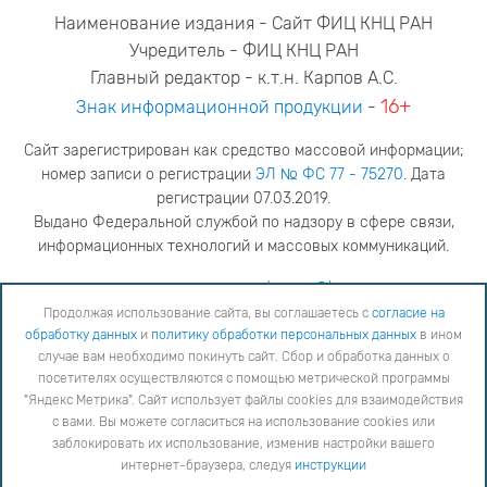
Наименование издания - Сайт ФИЦ КНЦ РАН
Учредитель - ФИЦ КНЦ РАН
Главный редактор - к.т.н. Карпов А.С.
16+
Знак информационной продукции
-
Сайт зарегистрирован как средство массовой информации;
номер записи о регистрации
ЭЛ № ФС 77 - 75270
. Дата
регистрации 07.03.2019.
Выдано Федеральной службой по надзору в сфере связи,
информационных технологий и массовых коммуникаций.
адрес редакции
ya.stogova@ksc.ru
телефон редакции
81555-79-516
Продолжая использование сайта, вы соглашаетесь с
согласие на
обработку данных
и
политику обработки персональных данных
в ином
Продолжая использование сайта, вы соглашаетесь с
согласие на обработку данных
и
Политику
случае вам необходимо покинуть сайт. Сбор и обработка данных о
обработки персональных данных
в ином случае вам необходимо покинуть сайт. Сбор и обработка
посетителях осуществляются с помощью метрической программы
данных о посетителях осуществляются с помощью метрической программы "Яндекс Метрика".
"Яндекс Метрика". Сайт использует файлы cookies для взаимодействия
Сайт использует файлы cookies для взаимодействия с вами. Вы можете согласиться на
использование cookies или заблокировать их использование, изменив настройки вашего интернет-
с вами. Вы можете согласиться на использование cookies или
браузера, следуя
инструкции
заблокировать их использование, изменив настройки вашего
интернет-браузера, следуя
инструкции