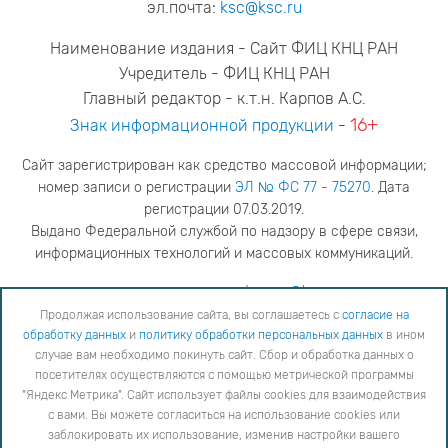
эл.почта:
ksc@ksc.ru
Наименование издания - Сайт ФИЦ КНЦ РАН
Учредитель - ФИЦ КНЦ РАН
Главный редактор - к.т.н. Карпов А.С.
16+
Знак информационной продукции
-
Сайт зарегистрирован как средство массовой информации;
номер записи о регистрации
ЭЛ № ФС 77 - 75270
. Дата
регистрации 07.03.2019.
Выдано Федеральной службой по надзору в сфере связи,
информационных технологий и массовых коммуникаций.
адрес редакции
ya.stogova@ksc.ru
телефон редакции
81555-79-516
Продолжая использование сайта, вы соглашаетесь с
согласие на
обработку данных
и
политику обработки персональных данных
в ином
Продолжая использование сайта, вы соглашаетесь с
согласие на обработку данных
и
Политику
случае вам необходимо покинуть сайт. Сбор и обработка данных о
обработки персональных данных
в ином случае вам необходимо покинуть сайт. Сбор и обработка
посетителях осуществляются с помощью метрической программы
данных о посетителях осуществляются с помощью метрической программы "Яндекс Метрика".
"Яндекс Метрика". Сайт использует файлы cookies для взаимодействия
Сайт использует файлы cookies для взаимодействия с вами. Вы можете согласиться на
использование cookies или заблокировать их использование, изменив настройки вашего интернет-
с вами. Вы можете согласиться на использование cookies или
браузера, следуя
инструкции
заблокировать их использование, изменив настройки вашего