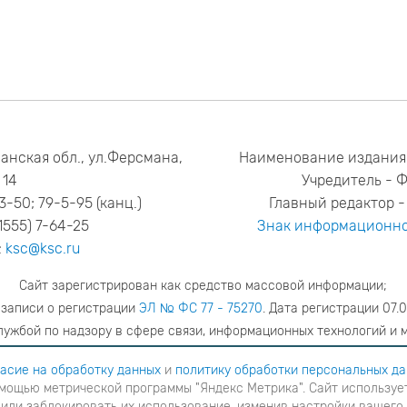
анская обл., ул.Ферсмана,
Наименование издания
14
Учредитель - 
53-50; 79-5-95 (канц.)
Главный редактор - 
1555) 7-64-25
Знак информационно
:
ksc@ksc.ru
Сайт зарегистрирован как средство массовой информации;
 записи о регистрации
ЭЛ № ФС 77 - 75270
. Дата регистрации 07.0
ужбой по надзору в сфере связи, информационных технологий и 
адрес редакции
ya.stogova@ksc.ru
телефон редакции
81555-79-51
асие на обработку данных
и
политику обработки персональных д
мощью метрической программы "Яндекс Метрика". Сайт использует
шаетесь с
согласие на обработку данных
и
Политику обработки персональных данных
в ином случае вам н
 или заблокировать их использование, изменив настройки вашего