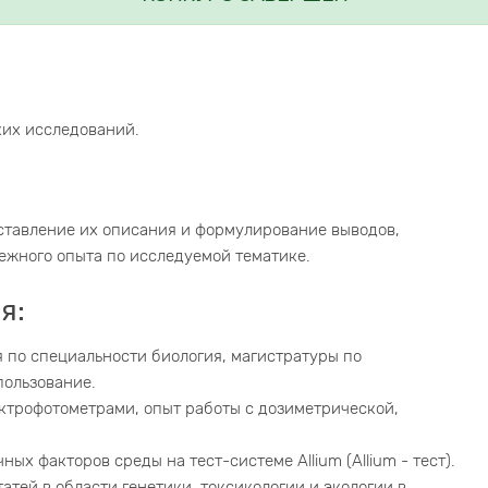
их исследований.
ставление их описания и формулирование выводов,
ежного опыта по исследуемой тематике.
я:
 по специальности биология, магистратуры по
пользование.
ктрофотометрами, опыт работы с дозиметрической,
х факторов среды на тест-системе Allium (Allium - тест).
атей в области генетики, токсикологии и экологии в