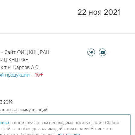
22 ноя 2021
 - Сайт ФИЦ КНЦ РАН
ФИЦ КНЦ РАН
к.т.н. Карпов А.С.
16+
й продукции
-
3.2019.
массовых коммуникаций.
6
анных
в ином случае вам необходимо покинуть сайт. Сбор и
 файлы cookies для взаимодействия с вами. Вы можете
еобходимо покинуть сайт. Сбор и обработка
 интернет-браузера, следуя
инструкции