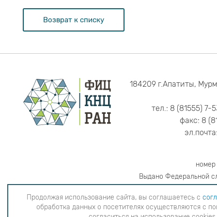
Возврат к списку
184209 г.Апатиты, Мурм
тел.: 8 (81555) 7-
факс: 8 (8
эл.почта
номер
Выдано Федеральной сл
Продолжая использование сайта, вы соглашаетесь с
согл
обработка данных о посетителях осуществляются с по
Продолжая использование сайта, вы согла
согласиться на использование cookies