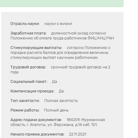
Отрасль науки:
науки о жизни
Заработная плата:
должностной оклад согласно
Положению об оплате труда работников ФИЦ КНЦ РАН
Стимулирующие выплаты:
согласно Положению о
порядке расчета баллов для определения величины
стимулирующих выплат научным работникам.
Трудовой договор:
срочный трудовой договор на 2
года
Социальный пакет:
Да
Компенсация проезда:
Да
Тип занятости:
Полная занятость
Режим работы:
Полный день
Адрес подачи документов:
184209, Мурманская
область, г. Апатиты, ул. Ферсмана, д.14 каб. 101.
Начало приема документов:
22.11.2021