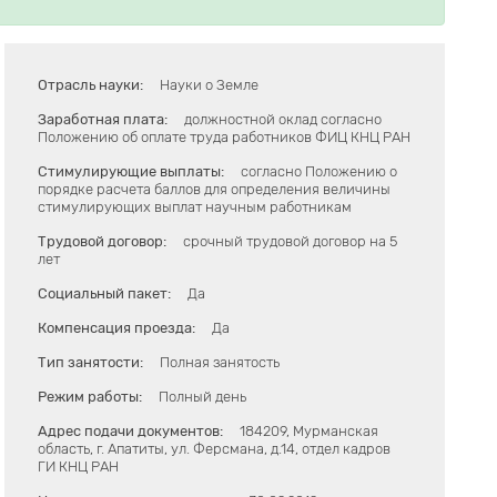
Отрасль науки:
Науки о Земле
Заработная плата:
должностной оклад согласно
Положению об оплате труда работников ФИЦ КНЦ РАН
Стимулирующие выплаты:
согласно Положению о
порядке расчета баллов для определения величины
стимулирующих выплат научным работникам
Трудовой договор:
срочный трудовой договор на 5
лет
Социальный пакет:
Да
Компенсация проезда:
Да
Тип занятости:
Полная занятость
Режим работы:
Полный день
Адрес подачи документов:
184209, Мурманская
область, г. Апатиты, ул. Ферсмана, д.14, отдел кадров
ГИ КНЦ РАН