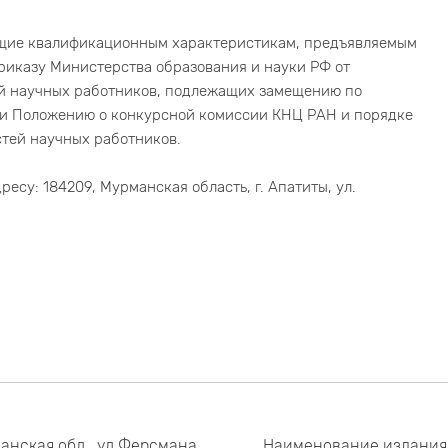
ющие квалификационным характеристикам, предъявляемым
риказу Министерства образования и науки РФ от
ей научных работников, подлежащих замещению по
» и Положению о конкурсной комиссии КНЦ РАН и порядке
тей научных работников.
есу: 184209, Мурманская область, г. Апатиты, ул.
анская обл., ул.Ферсмана,
Наименование издания