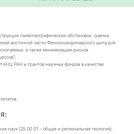
струкция палеогеографических обстановок, оценка
ений восточной части Фенноскандинавского щита для
скопаемых, а также минимизации рисков
цессов";
И КНЦ РАН и грантов научных фондов в качестве
льтатов.
я:
х наук (25.00.01 – общая и региональная геология);