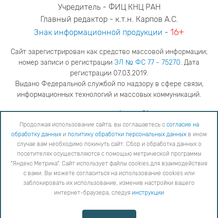
Учредитель - ФИЦ КНЦ РАН
Главный редактор - к.т.н. Карпов А.С.
16+
Знак информационной продукции
-
Сайт зарегистрирован как средство массовой информации;
номер записи о регистрации
ЭЛ № ФС 77 - 75270
. Дата
регистрации 07.03.2019.
Выдано Федеральной службой по надзору в сфере связи,
информационных технологий и массовых коммуникаций.
адрес редакции
ya.stogova@ksc.ru
телефон редакции
81555-79-516
Продолжая использование сайта, вы соглашаетесь с
согласие на
обработку данных
и
политику обработки персональных данных
в ином
Продолжая использование сайта, вы соглашаетесь с
согласие на обработку данных
и
Политику
случае вам необходимо покинуть сайт. Сбор и обработка данных о
обработки персональных данных
в ином случае вам необходимо покинуть сайт. Сбор и обработка
посетителях осуществляются с помощью метрической программы
данных о посетителях осуществляются с помощью метрической программы "Яндекс Метрика".
"Яндекс Метрика". Сайт использует файлы cookies для взаимодействия
Сайт использует файлы cookies для взаимодействия с вами. Вы можете согласиться на
использование cookies или заблокировать их использование, изменив настройки вашего интернет-
с вами. Вы можете согласиться на использование cookies или
браузера, следуя
инструкции
заблокировать их использование, изменив настройки вашего
интернет-браузера, следуя
инструкции
Copyright © 2026