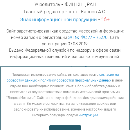
Учредитель - ФИЦ КНЦ РАН
Главный редактор - к.т.н. Карпов А.С.
16+
Знак информационной продукции
-
Сайт зарегистрирован как средство массовой информации;
номер записи о регистрации
ЭЛ № ФС 77 - 75270
. Дата
регистрации 07.03.2019.
Выдано Федеральной службой по надзору в сфере связи,
информационных технологий и массовых коммуникаций.
адрес редакции
ya.stogova@ksc.ru
телефон редакции
81555-79-516
Продолжая использование сайта, вы соглашаетесь с
согласие на
обработку данных
и
политику обработки персональных данных
в ином
Продолжая использование сайта, вы соглашаетесь с
согласие на обработку данных
и
Политику
случае вам необходимо покинуть сайт. Сбор и обработка данных о
обработки персональных данных
в ином случае вам необходимо покинуть сайт. Сбор и обработка
посетителях осуществляются с помощью метрической программы
данных о посетителях осуществляются с помощью метрической программы "Яндекс Метрика".
"Яндекс Метрика". Сайт использует файлы cookies для взаимодействия
Сайт использует файлы cookies для взаимодействия с вами. Вы можете согласиться на
использование cookies или заблокировать их использование, изменив настройки вашего интернет-
с вами. Вы можете согласиться на использование cookies или
браузера, следуя
инструкции
заблокировать их использование, изменив настройки вашего
интернет-браузера, следуя
инструкции
Copyright © 2026