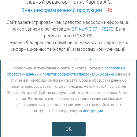
Главный редактор - к.т.н. Карпов А.С.
16+
Знак информационной продукции
-
Сайт зарегистрирован как средство массовой информации;
номер записи о регистрации
ЭЛ № ФС 77 - 75270
. Дата
регистрации 07.03.2019.
Выдано Федеральной службой по надзору в сфере связи,
информационных технологий и массовых коммуникаций.
адрес редакции
ya.stogova@ksc.ru
телефон редакции
81555-79-516
Продолжая использование сайта, вы соглашаетесь с
согласие на
обработку данных
и
политику обработки персональных данных
в ином
Продолжая использование сайта, вы соглашаетесь с
согласие на обработку данных
и
Политику
случае вам необходимо покинуть сайт. Сбор и обработка данных о
обработки персональных данных
в ином случае вам необходимо покинуть сайт. Сбор и обработка
посетителях осуществляются с помощью метрической программы
данных о посетителях осуществляются с помощью метрической программы "Яндекс Метрика".
"Яндекс Метрика". Сайт использует файлы cookies для взаимодействия
Сайт использует файлы cookies для взаимодействия с вами. Вы можете согласиться на
использование cookies или заблокировать их использование, изменив настройки вашего интернет-
с вами. Вы можете согласиться на использование cookies или
браузера, следуя
инструкции
заблокировать их использование, изменив настройки вашего
интернет-браузера, следуя
инструкции
Copyright © 2026
Противодействие коррупции
OK
Сообщить об ошибке
Карта сайта