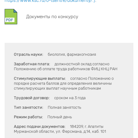
https://www.ksc.ru/o-tsentre/dokumenty/.)
.
Документы по конкурсу
Отрасль науки:
биология, фармакогнозия
Заработная плата:
должностной оклад согласно
Положению об оплате труда работников ФИЦ КНЦ РАН
Стимулирующие выплаты:
согласно Положению о
порядке расчета баллов для определения величины
стимулирующих выплат научным работникам
Трудовой договор:
сроком на 3 года
Тип занятости:
Полная занятость
Режим работы:
Полный день
Адрес подачи документов:
184209, г. Апатиты
Мурманской области, ул. Ферсмана, д.14, каб. 101