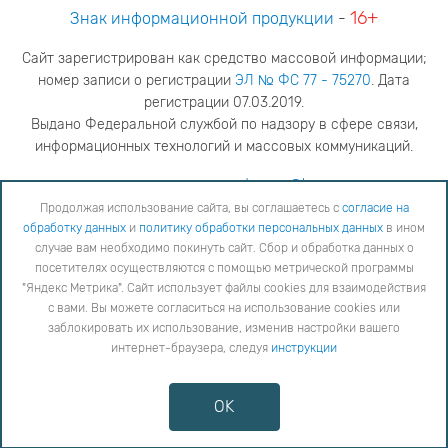
16+
Знак информационной продукции
-
Сайт зарегистрирован как средство массовой информации;
номер записи о регистрации
ЭЛ № ФС 77 - 75270
. Дата
регистрации 07.03.2019.
Выдано Федеральной службой по надзору в сфере связи,
информационных технологий и массовых коммуникаций.
адрес редакции
ya.stogova@ksc.ru
телефон редакции
81555-79-516
Продолжая использование сайта, вы соглашаетесь с
согласие на
обработку данных
и
политику обработки персональных данных
в ином
Продолжая использование сайта, вы соглашаетесь с
согласие на обработку данных
и
Политику
случае вам необходимо покинуть сайт. Сбор и обработка данных о
обработки персональных данных
в ином случае вам необходимо покинуть сайт. Сбор и обработка
посетителях осуществляются с помощью метрической программы
данных о посетителях осуществляются с помощью метрической программы "Яндекс Метрика".
"Яндекс Метрика". Сайт использует файлы cookies для взаимодействия
Сайт использует файлы cookies для взаимодействия с вами. Вы можете согласиться на
использование cookies или заблокировать их использование, изменив настройки вашего интернет-
с вами. Вы можете согласиться на использование cookies или
браузера, следуя
инструкции
заблокировать их использование, изменив настройки вашего
интернет-браузера, следуя
инструкции
Copyright © 2026
Противодействие коррупции
OK
Сообщить об ошибке
Карта сайта