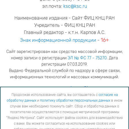
эл.почта:
ksc@ksc.ru
Наименование издания - Сайт ФИЦ КНЦ РАН
Учредитель - ФИЦ КНЦ РАН
Главный редактор - к.т.н. Карпов А.С.
16+
Знак информационной продукции
-
Сайт зарегистрирован как средство массовой информации;
номер записи о регистрации
ЭЛ № ФС 77 - 75270
. Дата
регистрации 07.03.2019.
Выдано Федеральной службой по надзору в сфере связи,
информационных технологий и массовых коммуникаций.
адрес редакции
ya.stogova@ksc.ru
телефон редакции
81555-79-516
Продолжая использование сайта, вы соглашаетесь с
согласие на
обработку данных
и
политику обработки персональных данных
в ином
Продолжая использование сайта, вы соглашаетесь с
согласие на обработку данных
и
Политику
случае вам необходимо покинуть сайт. Сбор и обработка данных о
обработки персональных данных
в ином случае вам необходимо покинуть сайт. Сбор и обработка
посетителях осуществляются с помощью метрической программы
данных о посетителях осуществляются с помощью метрической программы "Яндекс Метрика".
"Яндекс Метрика". Сайт использует файлы cookies для взаимодействия
Сайт использует файлы cookies для взаимодействия с вами. Вы можете согласиться на
использование cookies или заблокировать их использование, изменив настройки вашего интернет-
с вами. Вы можете согласиться на использование cookies или
браузера, следуя
инструкции