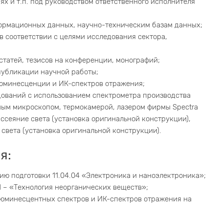
х и т.п. под руководством ответственного исполнителя
ормационных данных, научно-техническим базам данных;
 соответствии с целями исследования сектора,
статей, тезисов на конференции, монографий;
публикации научной работы;
юминесценции и ИК-спектров отражения;
дований с использованием спектрометра производства
ным микроскопом, термокамерой, лазером фирмы Spectra
ссеяние света (установка оригинальной конструкции),
света (установка оригинальной конструкции).
я:
ию подготовки 11.04.04 «Электроника и наноэлектроника»;
1 – «Технология неорганических веществ»;
юминесцентных спектров и ИК-спектров отражения на