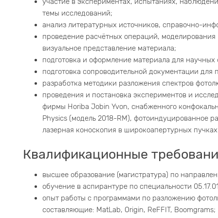
участие в экспериментах, испытаниях, наблюдения
темы исследований;
анализ литературных источников, справочно-инф
проведение расчётных операций, моделирования в
визуальное представление материала;
подготовка и оформление материала для научных 
подготовка сопроводительной документации для 
разработка методики разложения спектров фотол
проведения и постановка экспериментов и иссле
фирмы Horiba Jobin Yvon, снабженного конфокаль
Physics (модель 2018-RM), фотоиндуцированное ра
лазерная коноскопия в широкоапертурных пучках 
Квалификационные требовани
высшее образование (магистратура) по направлен
обучение в аспирантуре по специальности 05.17.0
опыт работы с программами по разложению фотол
составляющие: MatLab, Origin, ReFFIT, Boomgrams;