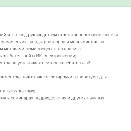
й и т.п. под руководством ответственного исполнителя
ерамических тверды растворов и монокристаллов
ям методами люминисцентного анализа,
 колебательной и ИК-спектроскопии;
нтов на установках сектора колебательной
риментов, подготовке и юстировки аппаратуры для
нтальных данных;
стия в семинарах подразделения и других научных