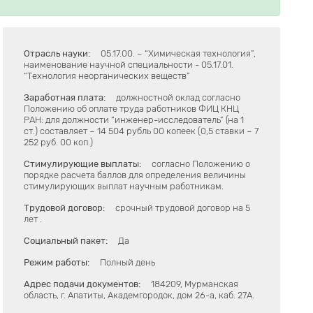
Отрасль науки:
05.17.00. – “Химическая технология”,
наименование научной специальности - 05.17.01.
“Технология неорганических веществ”
Заработная плата:
должностной оклад согласно
Положению об оплате труда работников ФИЦ КНЦ
РАН: для должности “инженер-исследователь” (на 1
ст.) составляет – 14 504 рубль 00 копеек (0,5 ставки – 7
252 руб. 00 коп.)
Стимулирующие выплаты:
согласно Положению о
порядке расчета баллов для определения величины
стимулирующих выплат научным работникам.
Трудовой договор:
срочный трудовой договор на 5
лет .
Социальный пакет:
Да
Режим работы:
Полный день
Адрес подачи документов:
184209, Мурманская
область, г. Апатиты, Академгородок, дом 26-а, каб. 27А.