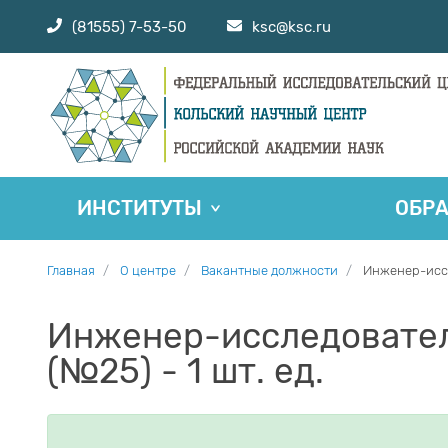
(81555) 7-53-50
ksc@ksc.ru
ИНСТИТУТЫ
ОБР
Главная
О центре
Вакантные должности
Инженер-иссл
Инженер-исследовател
(№25) - 1 шт. ед.