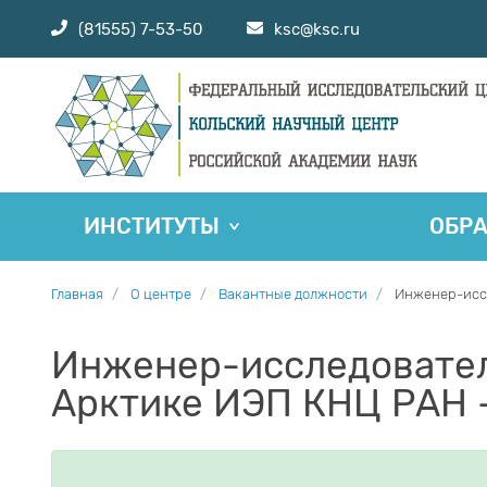
(81555) 7-53-50
ksc@ksc.ru
ИНСТИТУТЫ
ОБР
Главная
О центре
Вакантные должности
Инженер-иссл
Инженер-исследовател
Арктике ИЭП КНЦ РАН – 