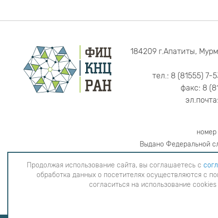
184209 г.Апатиты, Мурм
тел.: 8 (81555) 7-
факс: 8 (8
эл.почта
номер
Выдано Федеральной сл
Продолжая использование сайта, вы соглашаетесь с
согл
обработка данных о посетителях осуществляются с по
Продолжая использование сайта, вы согла
согласиться на использование cookies
данных о посетителях осуществляютс
использова