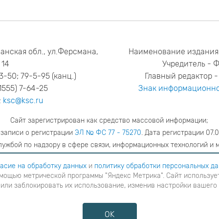
анская обл., ул.Ферсмана,
Наименование издания
14
Учредитель - 
53-50; 79-5-95 (канц.)
Главный редактор - 
1555) 7-64-25
Знак информационно
:
ksc@ksc.ru
Сайт зарегистрирован как средство массовой информации;
 записи о регистрации
ЭЛ № ФС 77 - 75270
. Дата регистрации 07.0
ужбой по надзору в сфере связи, информационных технологий и 
адрес редакции
ya.stogova@ksc.ru
телефон редакции
81555-79-51
асие на обработку данных
и
политику обработки персональных д
мощью метрической программы "Яндекс Метрика". Сайт использует
шаетесь с
согласие на обработку данных
и
Политику обработки персональных данных
в ином случае вам н
 или заблокировать их использование, изменив настройки вашего
я с помощью метрической программы "Яндекс Метрика". Сайт использует файлы cookies для взаимодейств
ние cookies или заблокировать их использование, изменив настройки вашего интернет-браузера, следуя
OK