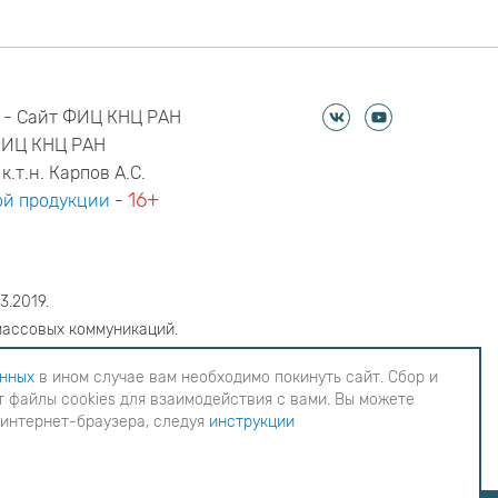
 - Сайт ФИЦ КНЦ РАН
ФИЦ КНЦ РАН
к.т.н. Карпов А.С.
16+
й продукции
-
3.2019.
массовых коммуникаций.
6
анных
в ином случае вам необходимо покинуть сайт. Сбор и
 файлы cookies для взаимодействия с вами. Вы можете
еобходимо покинуть сайт. Сбор и обработка
 интернет-браузера, следуя
инструкции
ия с вами. Вы можете согласиться на
инструкции