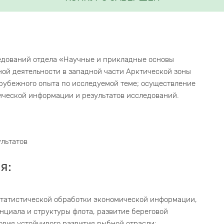
едований отдела «Научные и прикладные основы
ой деятельности в западной части Арктической зоны
рубежного опыта по исследуемой теме; осуществление
ической информации и результатов исследований.
льтатов
я:
статистической обработки экономической информации,
циала и структуры флота, развитие береговой
вия устойчивого развития рыбной отрасли;