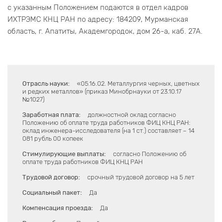
с указанным Положением подаются в отдел кадров
ИХТРЭМС КНЦ РАН по адресу: 184209, Мурманская
область, г. Апатиты, Академгородок, дом 26-а, каб. 27А.
Отрасль науки:
«05.16.02. Металлургия черных, цветных
и редких металлов» (приказ Минобрнауки от 23.10.17
№1027)
Заработная плата:
должностной оклад согласно
Положению об оплате труда работников ФИЦ КНЦ РАН:
оклад инженера-исследователя (на 1 ст.) составляет – 14
081 рубль 00 копеек
Стимулирующие выплаты:
согласно Положению об
оплате труда работников ФИЦ КНЦ РАН
Трудовой договор:
срочный трудовой договор на 5 лет
Социальный пакет:
Да
Компенсация проезда:
Да