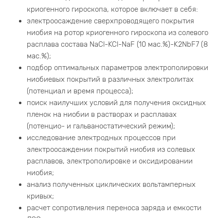
криогенного гироскопа, которое включает в себя:
электроосаждение сверхпроводящего покрытия
ниобия на ротор криогенного гироскопа из солевого
расплава состава NaCl-KCl-NaF (10 мас.%)-K2NbF7 (8
мас.%);
подбор оптимальных параметров электрополировки
ниобиевых покрытий в различных электролитах
(потенциал и время процесса);
поиск наилучших условий для получения оксидных
пленок на ниобии в растворах и расплавах
(потенцио- и гальваностатический режим);
исследование электродных процессов при
электроосаждении покрытий ниобия из солевых
расплавов, электрополировке и оксидировании
ниобия;
анализ полученных циклических вольтамперных
кривых;
расчет сопротивления переноса заряда и емкости