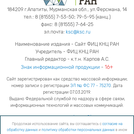
184209 г.Апатиты, Мурманская обл., ул.Ферсмана, 14
тел.: 8 (81555) 7-53-50; 79-5-95 (канц.)
факс: 8 (81555) 7-64-25
эл.почта:
ksc@ksc.ru
Наименование издания - Сайт ФИЦ КНЦ РАН
Учредитель - ФИЦ КНЦ РАН
Главный редактор - к.т.н. Карпов А.С.
16+
Знак информационной продукции
-
Сайт зарегистрирован как средство массовой информации;
номер записи о регистрации
ЭЛ № ФС 77 - 75270
. Дата
регистрации 07.03.2019.
Выдано Федеральной службой по надзору в сфере связи,
информационных технологий и массовых коммуникаций.
адрес редакции
ya.stogova@ksc.ru
телефон редакции
81555-79-516
Продолжая использование сайта, вы соглашаетесь с
согласие на
обработку данных
и
политику обработки персональных данных
в ином
Продолжая использование сайта, вы соглашаетесь с
согласие на обработку данных
и
Политику