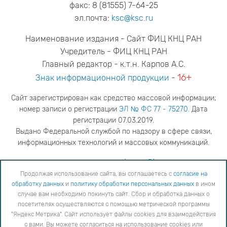
факс: 8 (81555) 7-64-25
эл.почта:
ksc@ksc.ru
Наименование издания - Сайт ФИЦ КНЦ РАН
Учредитель - ФИЦ КНЦ РАН
Главный редактор - к.т.н. Карпов А.С.
16+
Знак информационной продукции
-
Сайт зарегистрирован как средство массовой информации;
номер записи о регистрации
ЭЛ № ФС 77 - 75270
. Дата
регистрации 07.03.2019.
Выдано Федеральной службой по надзору в сфере связи,
информационных технологий и массовых коммуникаций.
адрес редакции
ya.stogova@ksc.ru
телефон редакции
81555-79-516
Продолжая использование сайта, вы соглашаетесь с
согласие на
обработку данных
и
политику обработки персональных данных
в ином
Продолжая использование сайта, вы соглашаетесь с
согласие на обработку данных
и
Политику
случае вам необходимо покинуть сайт. Сбор и обработка данных о
обработки персональных данных
в ином случае вам необходимо покинуть сайт. Сбор и обработка
посетителях осуществляются с помощью метрической программы
данных о посетителях осуществляются с помощью метрической программы "Яндекс Метрика".
"Яндекс Метрика". Сайт использует файлы cookies для взаимодействия
Сайт использует файлы cookies для взаимодействия с вами. Вы можете согласиться на
использование cookies или заблокировать их использование, изменив настройки вашего интернет-
с вами. Вы можете согласиться на использование cookies или