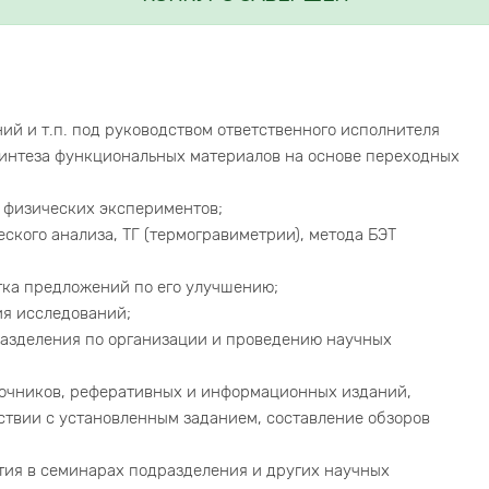
й и т.п. под руководством ответственного исполнителя
синтеза функциональных материалов на основе переходных
 физических экспериментов;
ского анализа, ТГ (термогравиметрии), метода БЭТ
тка предложений по его улучшению;
ия исследований;
азделения по организации и проведению научных
очников, реферативных и информационных изданий,
ствии с установленным заданием, составление обзоров
стия в семинарах подразделения и других научных