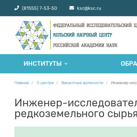
(81555) 7-53-50
ksc@ksc.ru
ИНСТИТУТЫ
ОБР
Главная
О центре
Вакантные должности
Инженер-иссл
Инженер-исследовател
редкоземельного сырья 