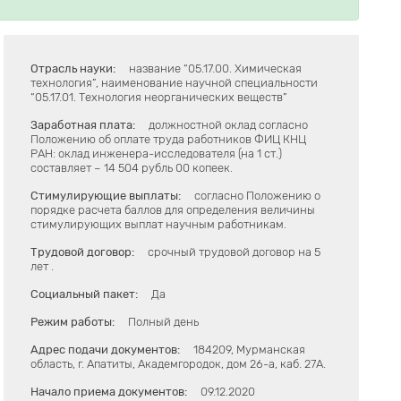
Отрасль науки:
название “05.17.00. Химическая
технология”, наименование научной специальности
“05.17.01. Технология неорганических веществ”
Заработная плата:
должностной оклад согласно
Положению об оплате труда работников ФИЦ КНЦ
РАН: оклад инженера-исследователя (на 1 ст.)
составляет – 14 504 рубль 00 копеек.
Стимулирующие выплаты:
согласно Положению о
порядке расчета баллов для определения величины
стимулирующих выплат научным работникам.
Трудовой договор:
срочный трудовой договор на 5
лет .
Социальный пакет:
Да
Режим работы:
Полный день
Адрес подачи документов:
184209, Мурманская
область, г. Апатиты, Академгородок, дом 26-а, каб. 27А.
Начало приема документов:
09.12.2020