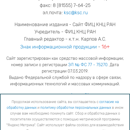
факс: 8 (81555) 7-64-25
эл.почта:
ksc@ksc.ru
Наименование издания - Сайт ФИЦ КНЦ РАН
Учредитель - ФИЦ КНЦ РАН
Главный редактор - к.т.н. Карпов А.С.
16+
Знак информационной продукции
-
Сайт зарегистрирован как средство массовой информации;
номер записи о регистрации
ЭЛ № ФС 77 - 75270
. Дата
регистрации 07.03.2019.
Выдано Федеральной службой по надзору в сфере связи,
информационных технологий и массовых коммуникаций.
адрес редакции
ya.stogova@ksc.ru
телефон редакции
81555-79-516
Продолжая использование сайта, вы соглашаетесь с
согласие на
обработку данных
и
политику обработки персональных данных
в ином
Продолжая использование сайта, вы соглашаетесь с
согласие на обработку данных
и
Политику
случае вам необходимо покинуть сайт. Сбор и обработка данных о
обработки персональных данных
в ином случае вам необходимо покинуть сайт. Сбор и обработка
посетителях осуществляются с помощью метрической программы
данных о посетителях осуществляются с помощью метрической программы "Яндекс Метрика".
"Яндекс Метрика". Сайт использует файлы cookies для взаимодействия
Сайт использует файлы cookies для взаимодействия с вами. Вы можете согласиться на
использование cookies или заблокировать их использование, изменив настройки вашего интернет-