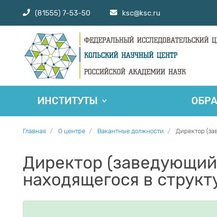
(81555) 7-53-50
ksc@ksc.ru
ИНСТИТУТЫ
ОБР
Главная
О центре
Вакантные должности
Директор (за
Директор (заведующий,
находящегося в структ