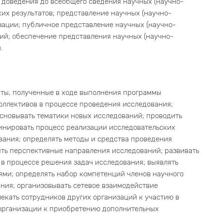
 доведения до всеобщего сведения научных (научно-
ких результатов; представление научных (научно-
изации; публичное представление научных (научно-
ций; обеспечение представления научных (научно-
.
аты, полученные в ходе выполнения программы
оллективов в процессе проведения исследования;
сновывать тематики новых исследований; проводить
инировать процесс реализации исследовательских
вания; определять методы и средства проведения
ть перспективные направления исследований; развивать
в процессе решения задач исследования; выявлять
ми; определять набор компетенций членов научного
ния; организовывать сетевое взаимодействие
екать сотрудников других организаций к участию в
организации к приобретению дополнительных